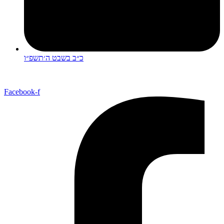
כ״ב בשבט ה׳תשפ״ו
Facebook-f