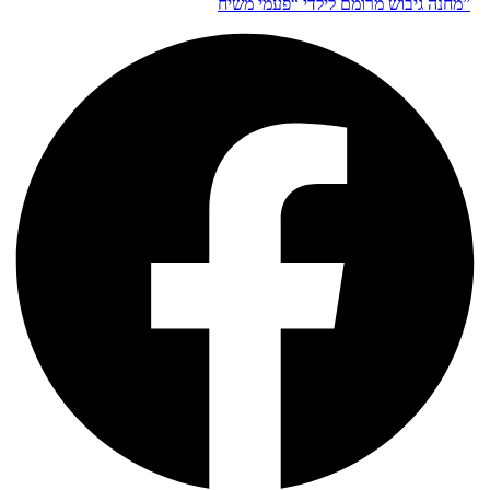
מחנה גיבוש מרומם לילדי “פעמי משיח”