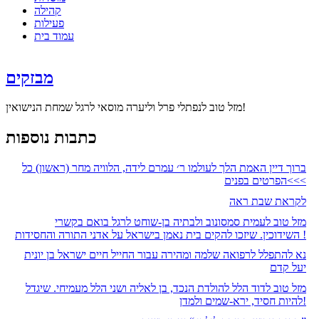
קהילה
פעילות
עמוד בית
מבזקים
מזל טוב לנפתלי פרל וליערה מוסאי לרגל שמחת הנישואין!
כתבות נוספות
ברוך דיין האמת הלך לעולמו ר׳ עמרם לידה, הלוויה מחר (ראשון) כל
הפרטים בפנים<<<
לקראת שבת ראה
מזל טוב לעמית סמסונוב ולבתיה בן-שוחט לרגל בואם בקשרי
השידוכין. שיזכו להקים בית נאמן בישראל על אדני התורה והחסידות !
נא להתפלל לרפואה שלמה ומהירה עבור החייל חיים ישראל בן יונית
יעל קדם
מזל טוב לדוד הלל להולדת הנכד, בן לאליה ושני הלל מעמיחי. שיגדל
להיות חסיד, ירא-שמים ולמדן!