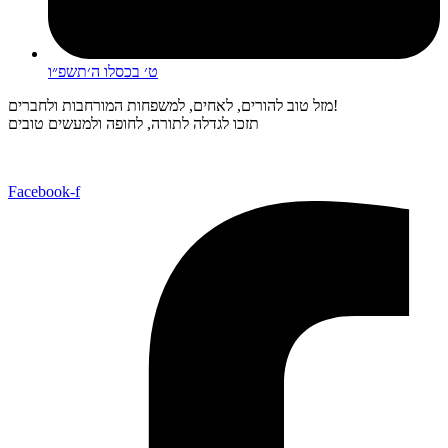
ט׳ בכסלו ה׳תשפ״ו
מזל טוב להורים, לאחים, למשפחות המורחבות ולחברים!
תזכו לגדלה לתורה, לחופה ולמעשים טובים
Facebook-f