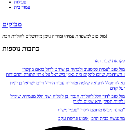
פעילות
עמוד בית
מבזקים
מזל טוב למשפחת עמיחי ומוריה ניימן מירושלים להולדת הבת!
כתבות נוספות
לקראת שבת ראה
מזל טוב לעמית סמסונוב ולבתיה בן-שוחט לרגל בואם בקשרי
השידוכין. שיזכו להקים בית נאמן בישראל על אדני התורה והחסידות !
נא להתפלל לרפואה שלמה ומהירה עבור החייל חיים ישראל בן יונית
יעל קדם
מזל טוב לדוד הלל להולדת הנכד, בן לאליה ושני הלל מעמיחי. שיגדל
להיות חסיד, ירא-שמים ולמדן!
מחנה גיבוש מרומם לילדי “פעמי משיח”
מהנעשה בבית הרב | שבוע פרשת עקב