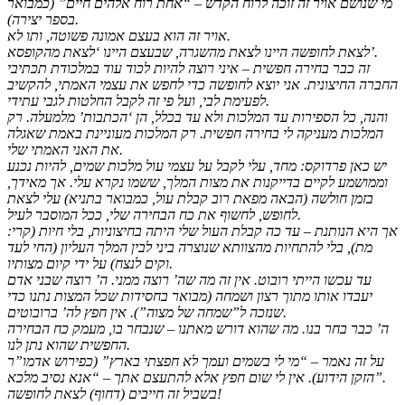
מי שנושם אויר זה זוכה לרוח הקדש – “אחת רוח אלהים חיים” (כמבואר
בספר יצירה).
אויר זה הוא בעצם אמונה פשוטה, ותו לא.
לצאת לחופשה היינו לצאת מהשגרה, שבעצם היינו ‘לצאת מהקופסא’.
זה כבר בחירה חפשית – איני רוצה להיות לכוד עוד במלכודת תכתיבי
החברה החיצונית. אני יוצא לחופשה כדי לחפש את עצמי האמתי, להקשיב
לפעימת לבי, ועל פי זה לקבל החלטות לגבי עתידי.
והנה, כל הספירות עד המלכות ולא עד בכלל, הן ‘הכתבות’ מלמעלה. רק
המלכות מעניקה לי בחירה חפשית. רק המלכות מעוניינת באמת שאגלה
את האני האמתי שלי.
יש כאן פרדוקס: מחד, עלי לקבל על עצמי עול מלכות שמים, להיות נכנע
וממושמע לקיים בדייקנות את מצות המלך, ששמו נקרא עלי. אך מאידך,
בזמן חולשה (הבאה מפאת רוב קבלת עול, כמבואר בתניא) עלי לצאת
לחופש, לחשוף את כח הבחירה שלי, ככל המוסבר לעיל.
אך היא הנותנת – עד כה קבלת העול שלי היתה בחיצוניות, בלי חיות (קרי:
מת), בלי להתחיות מהצוותא שנוצרה ביני לבין המלך העליון (החי לעד
וקים לנצח) על ידי קיום מצותיו.
עד עכשו הייתי רובוט. אין זה מה שה’ רוצה ממני. ה’ רוצה שבני אדם
יעבדו אותו מתוך רצון ושמחה (מבואר בחסידות שכל המצות נתנו כדי
שנזכה ל”שמחה של מצוה”). אין חפץ לה’ ברובוטים.
ה’ כבר בחר בנו. מה שהוא דורש מאתנו – שנבחר בו, מעמק כח הבחירה
החפשית שהוא נתן לנו.
על זה נאמר – “מי לי בשמים ועמך לא חפצתי בארץ” (כפירוש אדמו”ר
הזקן הידוע). אין לי שום חפץ אלא להתעצם אתך – “אנא נסיב מלכא”.
בשביל זה חייבים (דחוף) לצאת לחופשה!