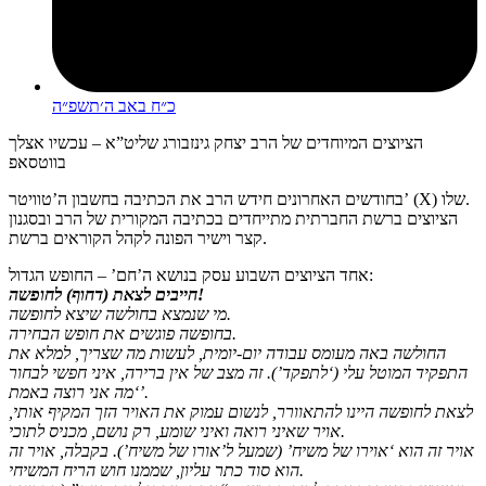
כ״ח באב ה׳תשפ״ה
הציוצים המיוחדים של הרב יצחק גינזבורג שליט”א – עכשיו אצלך
בווטסאפ
בחודשים האחרונים חידש הרב את הכתיבה בחשבון ה’טוויטר’ (X) שלו.
הציוצים ברשת החברתית מתייחדים בכתיבה המקורית של הרב ובסגנון
קצר וישיר הפונה לקהל הקוראים ברשת.
אחד הציוצים השבוע עסק בנושא ה’חם’ – החופש הגדול:
חייבים לצאת (דחוף) לחופשה!
‏מי שנמצא בחולשה שיצא לחופשה.
בחופשה פוגשים את חופש הבחירה.
החולשה באה מעומס עבודה יום-יומית, לעשות מה שצריך, למלא את
התפקיד המוטל עלי (‘לתפקד’). זה מצב של אין ברירה, איני חפשי לבחור
‘מה אני רוצה באמת’.
לצאת לחופשה היינו להתאוורר, לנשום עמוק את האויר הזך המקיף אותי,
אויר שאיני רואה ואיני שומע, רק נושם, מכניס לתוכי.
אויר זה הוא ‘אוירו של משיח’ (שמעל ל’אורו של משיח’). בקבלה, אויר זה
הוא סוד כתר עליון, שממנו חוש הריח המשיחי.