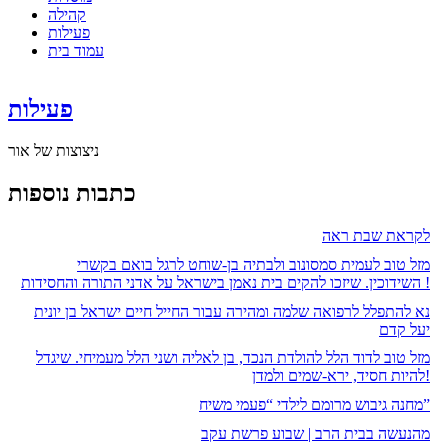
קהילה
פעילות
עמוד בית
פעילות
ניצוצות של אור
כתבות נוספות
לקראת שבת ראה
מזל טוב לעמית סמסונוב ולבתיה בן-שוחט לרגל בואם בקשרי
השידוכין. שיזכו להקים בית נאמן בישראל על אדני התורה והחסידות !
נא להתפלל לרפואה שלמה ומהירה עבור החייל חיים ישראל בן יונית
יעל קדם
מזל טוב לדוד הלל להולדת הנכד, בן לאליה ושני הלל מעמיחי. שיגדל
להיות חסיד, ירא-שמים ולמדן!
מחנה גיבוש מרומם לילדי “פעמי משיח”
מהנעשה בבית הרב | שבוע פרשת עקב