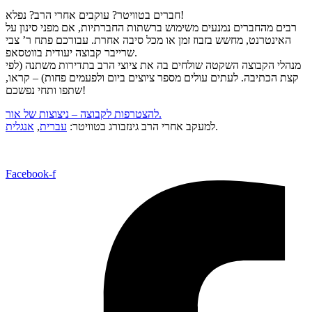
חברים בטוויטר? עוקבים אחרי הרב? נפלא!
רבים מהחברים נמנעים משימוש ברשתות החברתיות, אם מפני סינון על
האינטרנט, מחשש בזבוז זמן או מכל סיבה אחרת. עבורכם פתח ר’ צבי
שרייבר קבוצה יעודית בווטסאפ.
מנהלי הקבוצה השקטה שולחים בה את ציוצי הרב בתדירות משתנה (לפי
קצת הכתיבה. לעתים עולים מספר ציוצים ביום ולפעמים פחות) – קראו,
שתפו ותחי נפשכם!
להצטרפות לקבוצה – ניצוצות של אור.
.
למעקב אחרי הרב גינזבורג בטוויטר:
עברית
,
אנגלית
Facebook-f