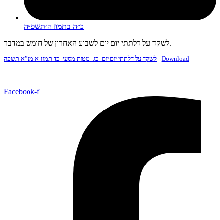
כ״ה בתמוז ה׳תשפ״ה
לשקד על דלתתי יום יום לשבוע האחרון של חומש במדבר.
Download
לשקד על דלתתי יום יום_כג_מטות מסעי_כד תמוז-א מנ”א תשפה
Facebook-f