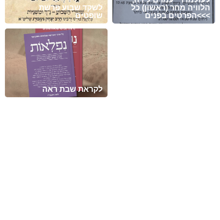
הלוויה מחר (ראשון) כל
לשקד שבוע פרשת
הפרטים בפנים<<<
שופטים
מזל טוב לעמית סמסונוב
ולבתיה בן-שוחט לרגל
בואם בקשרי השידוכין.
שיזכו להקים בית נאמן
בישראל על אדני התורה
והחסידות !
לקראת שבת ראה
מזל טוב לדוד הלל להולדת
הנכד, בן לאליה ושני הלל
נא להתפלל לרפואה שלמה
מעמיחי. שיגדל להיות
ומהירה עבור החייל חיים
חסיד, ירא-שמים ולמדן!
ישראל בן יונית יעל קדם