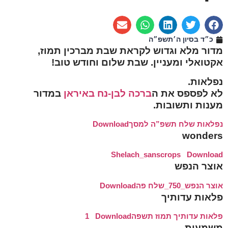
כ״ד בסיון ה׳תשפ״ה
מדור מלא וגדוש לקראת שבת מברכין תמוז,
אקטואלי ומעניין. שבת שלום וחודש טוב!
נפלאות.
לא לפספס את ה
ברכה לבן-נח באיראן
במדור
מענות ותשובות.
נפלאות שלח תשפ”ה למסך
Download
wonders
Shelach_sanscrops
Download
אוצר הנפש
אוצר הנפש_750_שלח פה
Download
פלאות עדותיך
פלאות עדותיך תמוז תשפה1
Download
משמעות