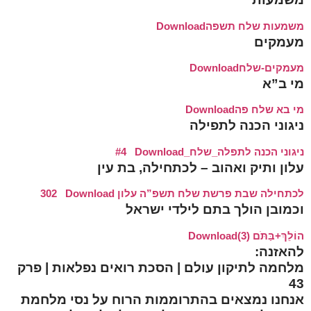
משמעות שלח תשפה
Download
מעמקים
מעמקים-שלח
Download
מי ב”א
מי בא שלח פה
Download
ניגוני הכנה לתפילה
ניגוני הכנה לתפלה_שלח_#4
Download
עלון ותיק ואהוב – לכתחילה, בת עין
לכתחילה שבת פרשת שלח תשפ”ה עלון 302
Download
וכמובן הולך בתם לילדי ישראל
הוֹלֵךְ+בַּתֹּם (3)
Download
להאזנה:
מלחמה לתיקון עולם | הסכת רואים נפלאות | פרק
43
אנחנו נמצאים בהתרוממות הרוח על נסי מלחמת