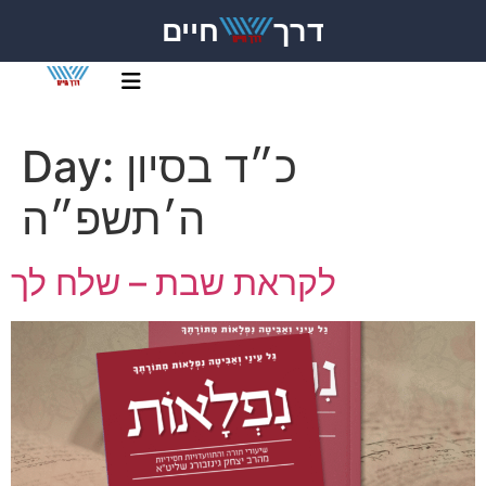
דרך
חיים
כ״ד בסיון
Day:
ה׳תשפ״ה
לקראת שבת – שלח לך