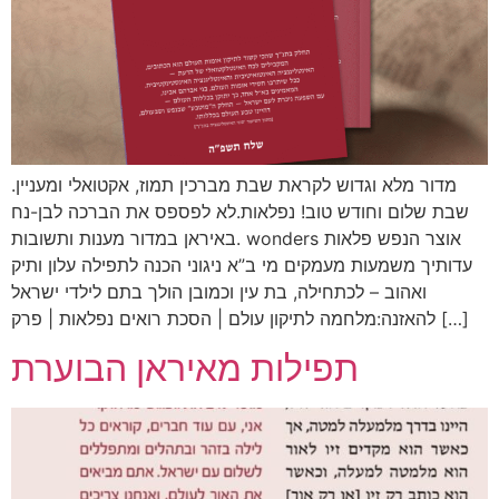
מדור מלא וגדוש לקראת שבת מברכין תמוז, אקטואלי ומעניין.
שבת שלום וחודש טוב! נפלאות.לא לפספס את הברכה לבן-נח
באיראן במדור מענות ותשובות. wonders אוצר הנפש פלאות
עדותיך משמעות מעמקים מי ב”א ניגוני הכנה לתפילה עלון ותיק
ואהוב – לכתחילה, בת עין וכמובן הולך בתם לילדי ישראל
להאזנה:מלחמה לתיקון עולם | הסכת רואים נפלאות | פרק […]
תפילות מאיראן הבוערת