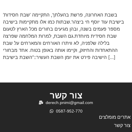
בשבת האחרונה, פרשת בהעלתך, התקיימה ‘שבת חסידות’
בישיבת עוד יוסף חי ביצהר.שבתות כמו אלו מתקיימות בישיבה
מספר פעמים בשנה, ובהן מגיעים בחורים מכל הארץ לטעום
שבת חסידית מיוחדת.גם השבת, למרות המלחמה שפרצה
בלילה שלפניה, לא וויתרו האורחים והמארחים על שבת
ההתאחדות והחיזוק, וקיימו אותה באופן בטוח. אחד מבחורי
הישיבה פירט את יומן השבת העשיר::“השבת בישיבת […]
צור קשר
derech.pnimi@gmail.com
0587-952-770
אתרים מומלצים
צור קשר