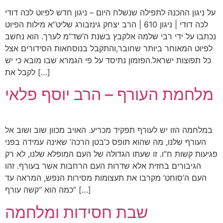
על ניגון ההכנה לתפילה שנשלח היום – ניגון חדש לפיוט לכה דודי
לכה דודי | ניגון 610 | הרב יצחק גינזבורג שליט”א מילות הפיוט
נכתבו על ידי רבי שלמה אלקבץ בשנת ה’שד”מ לערך. הוא נחשב
לפיוט המאוחר ביותר שחובר,והתקבל בנוסחאות הסידורים אצל
כל תפוצות ישראל.הפזמון נתיסד על פי הגמרא שבו מובא כי יש
לקבל את […]
מלחמת העורף – הרב יוסף פלאי
במלחמה הזו יש לעורף תפקיד מכריע. האויב מכוון שוב ושוב אל
העורף שלנו, מה שהוא תופס כ’בטן הרכה’ שאינה עמידה בפני
פגיעות קשות ח”ו. זו שעתו הגדולה של העם המופלא שלנו, לא רק
הגיבורים בחזית אלא שדרות העם הרחבות אשר בעורף. זהו
העם ה’סוחט’ מקרבו את תעצומות מסירות הנפש, המראה עד
כמה הוא “קשה עורף” […]
שבת חסידות ומלחמה