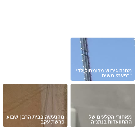
מזל טוב לעמית סמסונוב
ולבתיה בן-שוחט לרגל
בואם בקשרי השידוכין.
נא להתפלל לרפואה שלמה
שיזכו להקים בית נאמן
ומהירה עבור החייל חיים
בישראל על אדני התורה
ישראל בן יונית יעל קדם
והחסידות !
מזל טוב לדוד הלל להולדת
הנכד, בן לאליה ושני הלל
מחנה גיבוש מרומם לילדי
מעמיחי. שיגדל להיות
“פעמי משיח”
חסיד, ירא-שמים ולמדן!
מאחורי הקלעים של
מהנעשה בבית הרב | שבוע
ההתוועדות בנתניה
פרשת עקב