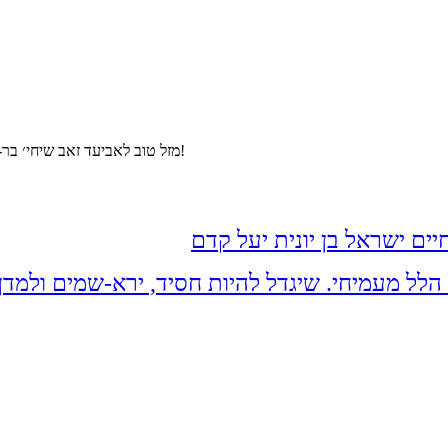
מזל טוב לאביעד זאב שיחי׳ בר-לוי ולקמה שתחי׳ גרונר לרגל בואם בקשרי השידוכים בשעה טובה ומוצלחת!
ים ישראל בן יונית יעל קדם