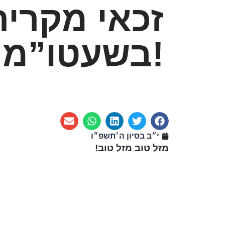
זכאי מקרית
בשעטו”מ!
י״ב בסיון ה׳תשפ״ו
מזל טוב מזל טוב!