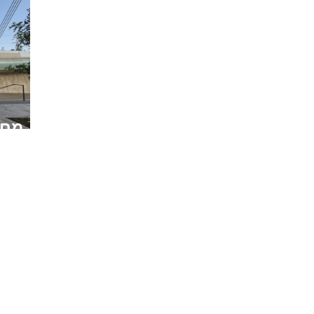
מחנ
משיח”
אתרים מומלצים
de
צור קשר
מוסדות
05