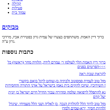
קהילה
פעילות
עמוד בית
מבזקים
ברוך דיין האמת. משתתפים בצערו של עמית גרון בפטירת אביו, מרדכי
גרון ע”ה.
כתבות נוספות
ברוך דיין האמת הלך לעולמו ר׳ עמרם לידה, הלוויה מחר (ראשון) כל
הפרטים בפנים<<<
לקראת שבת ראה
מזל טוב לעמית סמסונוב ולבתיה בן-שוחט לרגל בואם בקשרי
השידוכין. שיזכו להקים בית נאמן בישראל על אדני התורה והחסידות !
נא להתפלל לרפואה שלמה ומהירה עבור החייל חיים ישראל בן יונית
יעל קדם
מזל טוב לדוד הלל להולדת הנכד, בן לאליה ושני הלל מעמיחי. שיגדל
להיות חסיד, ירא-שמים ולמדן!