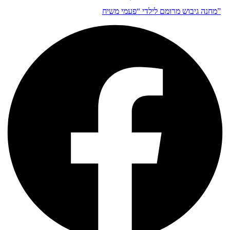
מחנה גיבוש מרומם לילדי “פעמי משיח”