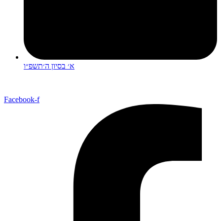
א׳ בסיון ה׳תשפ״ו
Facebook-f