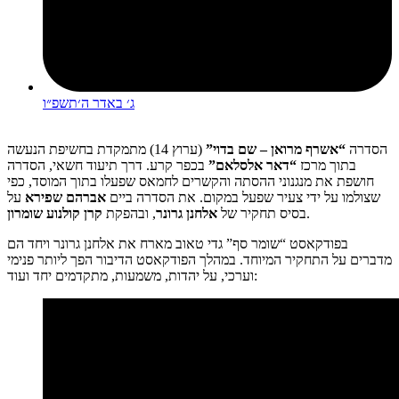
ג׳ באדר ה׳תשפ״ו
הסדרה
“אשרף מרואן – שם בדוי”
(ערוץ 14) מתמקדת בחשיפת הנעשה
בתוך מרכז
“דאר אלסלאם”
בכפר קרע. דרך תיעוד חשאי, הסדרה
חושפת את מנגנוני ההסתה והקשרים לחמאס שפעלו בתוך המוסד, כפי
שצולמו על ידי צעיר שפעל במקום. את הסדרה ביים
אברהם שפירא
על
.
בסיס תחקיר של
אלחנן גרונר
, ובהפקת
קרן קולנוע שומרון
בפודקאסט “שומר סף” גדי טאוב מארח את אלחנן גרונר ויחד הם
מדברים על התחקיר המיוחד. במהלך הפודקאסט הדיבור הפך ליותר פנימי
וערכי, על יהדות, משמעות, מתקדמים יחד ועוד: