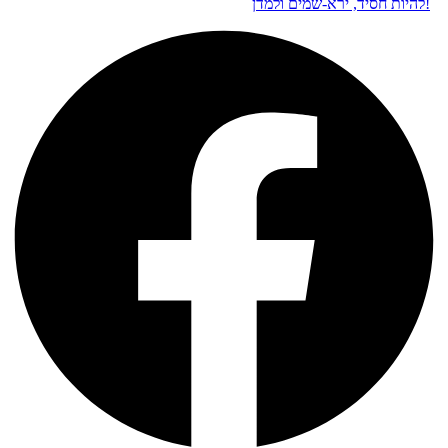
להיות חסיד, ירא-שמים ולמדן!