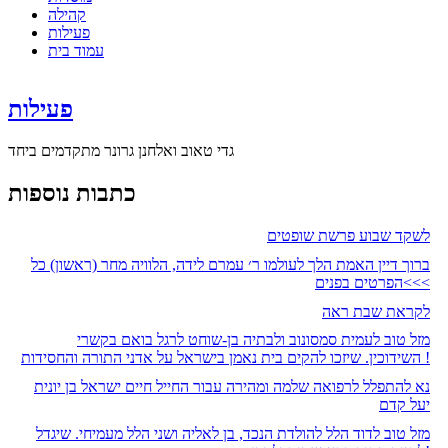
קהילה
פעילות
עמוד בית
פעילות
גדי טאוב ואלחנן גרונר מתקדמים ביחד
כתבות נוספות
לשקד שבוע פרשת שופטים
ברוך דיין האמת הלך לעולמו ר׳ עמרם לידה, הלוויה מחר (ראשון) כל
הפרטים בפנים<<<
לקראת שבת ראה
מזל טוב לעמית סמסונוב ולבתיה בן-שוחט לרגל בואם בקשרי
השידוכין. שיזכו להקים בית נאמן בישראל על אדני התורה והחסידות !
נא להתפלל לרפואה שלמה ומהירה עבור החייל חיים ישראל בן יונית
יעל קדם
מזל טוב לדוד הלל להולדת הנכד, בן לאליה ושני הלל מעמיחי. שיגדל