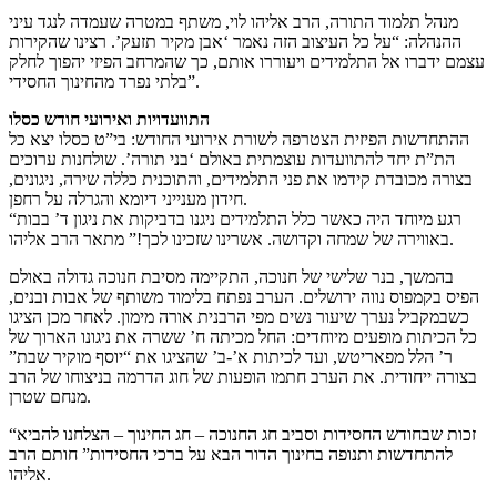
מנהל תלמוד התורה, הרב אליהו לוי, משתף במטרה שעמדה לנגד עיני
ההנהלה: “על כל העיצוב הזה נאמר ‘אבן מקיר תזעק’. רצינו שהקירות
עצמם ידברו אל התלמידים ויעוררו אותם, כך שהמרחב הפיזי יהפוך לחלק
בלתי נפרד מהחינוך החסידי”.
התוועדויות ואירועי חודש כסלו
ההתחדשות הפיזית הצטרפה לשורת אירועי החודש: בי”ט כסלו יצא כל
הת”ת יחד להתוועדות עוצמתית באולם ‘בני תורה’. שולחנות ערוכים
בצורה מכובדת קידמו את פני התלמידים, והתוכנית כללה שירה, ניגונים,
חידון מענייני דיומא והגרלה על רחפן.
“רגע מיוחד היה כאשר כלל התלמידים ניגנו בדביקות את ניגון ד’ בבות
באווירה של שמחה וקדושה. אשרינו שזכינו לכך!” מתאר הרב אליהו.
בהמשך, בנר שלישי של חנוכה, התקיימה מסיבת חנוכה גדולה באולם
הפיס בקמפוס נווה ירושלים. הערב נפתח בלימוד משותף של אבות ובנים,
כשבמקביל נערך שיעור נשים מפי הרבנית אורה מימון. לאחר מכן הציגו
כל הכיתות מופעים מיוחדים: החל מכיתה ח’ ששרה את ניגונו הארוך של
ר’ הלל מפאריטש, ועד לכיתות א’-ב’ שהציגו את “יוסף מוקיר שבת”
בצורה ייחודית. את הערב חתמו הופעות של חוג הדרמה בניצוחו של הרב
מנחם שטרן.
“זכות שבחודש החסידות וסביב חג החנוכה – חג החינוך – הצלחנו להביא
להתחדשות ותנופה בחינוך הדור הבא על ברכי החסידות” חותם הרב
אליהו.