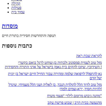
קהילה
פעילות
עמוד בית
מוסדות
תנופה והתחדשות חסידית בתורת חיים
כתבות נוספות
לקראת שבת ראה
מזל טוב לעמית סמסונוב ולבתיה בן-שוחט לרגל בואם בקשרי
השידוכין. שיזכו להקים בית נאמן בישראל על אדני התורה והחסידות !
נא להתפלל לרפואה שלמה ומהירה עבור החייל חיים ישראל בן יונית
יעל קדם
מזל טוב לדוד הלל להולדת הנכד, בן לאליה ושני הלל מעמיחי. שיגדל
להיות חסיד, ירא-שמים ולמדן!
מחנה גיבוש מרומם לילדי “פעמי משיח”
מהנעשה בבית הרב | שבוע פרשת עקב