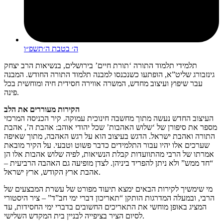
ה׳ בטבת ה׳תשפ״ו
תלמידי תלמוד התורה ‘תורת חיים’ בירושלים, בנשיאות הרב יצחק
גינזבורג שליט”א, הופתעו כשנכנסו למבנה תלמוד התורה החודש. המבנה
עבר שיפוץ ועיצוב מחדש, המשרה אווירה חסידית חיה ומוחשית בכל
פינה.
הקירות מעוררים את הלב
העיצוב החדש נעשה מתוך מחשבה חינוכית עמוקה. קיר הכניסה המרכזי
מספר את סיפורן של ‘שלוש האהבות’ שכל יהודי אוהב: אהבת ה’, אהבת
התורה ואהבת ישראל. הדגש בעיצוב הוא על רגש האהבה, מתוך שאיפה
שערכים אלו יהיו עבור התלמידים כדבר פשוט וטבעי. על הקיר מובאת
אמרתו של הרבי מהתוועדות קבלת הנשיאות, לפיה שלוש אהבות אלו הן
“חד ממש” ולא ניתן להפריד ביניהן. לצדן מופיעה גם האהבה הרביעית –
אהבת ארץ הקודש, ארץ ישראל.
מי שימשיך לקירות הבאים ימצא תיעוד מפורט של עשרת המבצעים של
הרבי, ובמעלה המדרגות הותקן “תאריכון דברי ימי חב”ד” – ציר היסטורי
המציג באופן מוחשי את התאריכים החשובים בדברי ימי החסידות, עד
לסיום הציר בציפייה לבניין בית המקדש השלישי.