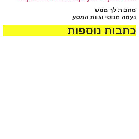
מחכות לך ממש
נעמה מנוסי וצוות המסע
כתבות נוספות
מזל טוב לעמית סמסונוב
ולבתיה בן-שוחט לרגל
בואם בקשרי השידוכין.
שיזכו להקים בית נאמן
בישראל על אדני התורה
והחסידות !
לקראת שבת ראה
מזל טוב לדוד הלל להולדת
הנכד, בן לאליה ושני הלל
נא להתפלל לרפואה שלמה
מעמיחי. שיגדל להיות
ומהירה עבור החייל חיים
חסיד, ירא-שמים ולמדן!
ישראל בן יונית יעל קדם