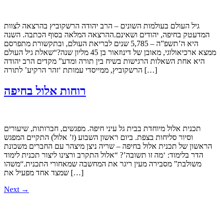
גיל העולם בעולמות השונים – הרב יהודה הרשקוביץ בהרצאה לצוות
המדעטק בחיפה, יהודים ושאינם.ההרצאה המלאה בסוף הכתבה. השנה
היא ה’תשפ”ה – 5,785 שנים לבריאת העולם, ובתקשורת מתפרסם
ממצא ארכיאולוגי, מאובן של דינוזאור בן 45 מליון שנה?“שאלת גיל העולם
היא אחת השאלות הרגישות בשיח בין תורה ומדע” מקדים הרב יהודה
הרשקוביץ, ממייסדי עמותת ‘זהר הרקיע’ לתורה […]
רוחות אלול בחיפה
תכנית אלול מיוחדת בבית גל עיני חיפה. מפגשים, חברותות, שיעורים
וסיור סליחות בצפת. ביום ראשון השבוע (ז’ אלול) התקיים המפגש
הראשון של תכנית אלול בחיפה – שריה ניצן מיצהר עם החברים משכונת
הדר בלימוד: ‘מה זו תשובה’? “אלול התקרב ורצינו ליצור תכנית לימוד
משולבת” מסבירה מעין ריגר את המחשבה שמאחורי התכנית.“משהו
שמצד אחד מפעיל את […]
Next
→