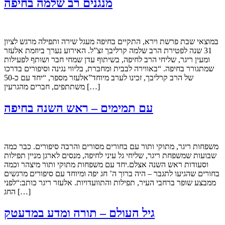
מנגנים רב שלמה בחיפה
במוצאי שבת פרשת וירא, התקיים בחיפה מעגל שירה ותפילה מרגש לציון
31 שנה לפטירת הרב שלמה קרליבך זצ”ל. האירוע נערך ביוזמת אלעזר
ומעין ריגר, שליחי הרב לחיפה, בשיתוף עדן שמחי חבר ושותף לפעילות
שמתגורר בחיפה. “באווירה לבבית ומחברת, בליווי נגינה וסיפורים בדרכו
של הרב קרליבך, זכינו לערב מיוחד”אלעזר מספר, “יחד עם כ-50
משתתפים, חברים מהגרעין […]
עם תמימים – ראש השנה בחיפה
משפחות ריגר, מתוקי ותור עם בחורים מסורים והרבה סיפורים. כבר כמה
שבועות שמשפחת ריגר, שליחי גל עיני לחיפה, מנסים לארגן מניין תפילות
וסעודות ראש השנה אצלם.יחד עם משפחות מתוקי ותור מיצהר וכמה
בחורים שהגיעו לתגבר – היה ברוך ה’ חג יפה ומיוחד עם סיפורים מרגשים
ממבצע שופר ברחבי העיר, תפילות והתוועדויות. אלעזר ריגר כותב:“לפני
החג […]
גיל העולם – תורה ומדע במדעטק