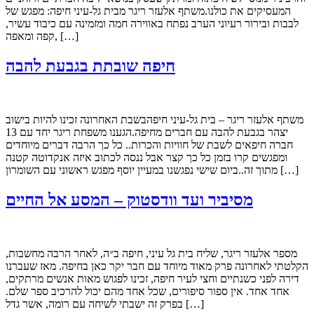
המעסיקים את כולנו.משתף אלעזר ריגר מבית גל-עיני חיפה: מפגש של
לבבות ובירור רעיוני הערב נפתח באווירה חמה ומזמינה עם כיבוד עשיר,
קפה ומאפה, […]
חיפה שובתת בגבעת להבה
משתף אלעזר ריגר – בית גל-עיני חיפהבשבת האחרונה זכינו להיות בישוב
יצהר בגבעת להבה עם חברים מחיפה.הגענו משפחת ריגר יחד עם 13
חברה חיפאים לשבת של חוויות והכרות.. כל כך הרבה דברים מיוחדים
ומפגשים קרו בזמן כל כך קצר אבל ננסה לכתוב איזה אנקדוטה קטנה
מתוך זה..ביום שישי נפגשנו במעיין יוסף מפגש ראשוני עם השומרון […]
מסיביר ועד וודסטוק – המסע אל החיים
מספר אלעזר ריגר, שליח בית גל עיני, חיפה ב״ה, לאחר הרבה מחשבות,
הקלטתי לאחרונה פרק מאוד מיוחד עם חבר יקר כאן בחיפה. מאז שעברנו
דירה לפני כשנתיים וחצי לעיר חיפה, זכינו לפגוש מאות אנשים מרתקים,
אחד אחד. אין ספור סיפורים, שכל אחד מהם יכול להרכיב ספר שלם.
בפרק זה ישבתי לשיחה עם רומה, אשר גדל […]