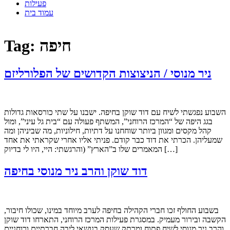
פעילות
עמוד בית
חיפה
Tag:
ניר מנוסי / הניצוצות הקדושים של הפלורליזם
השבוע נפגשתי לשיח עם דוד שוקן בחיפה. ישבנו על שתי כורסאות גדולות
בגג היפה של “המרכז הרוחני”, המשתף פעולה עם “בית גל עיני”, ומול
קהל מקסים ומגוון ביותר שוחחנו על דתיות, חילוניות, מה שביניהן ומה
שמעליהן. הכרתי את דוד כבר קודם. פניתי אליו אחרי שקראתי את אחד
המאמרים שלו ב”הארץ” (והרגשתי: היי, היו לי בדיוק […]
דוד שוקן והרב ניר מנוסי בחיפה
בשבוע החולף זכו חברי הקהילה בחיפה לערב מיוחד במינו, שכולו חיבור,
הקשבה ובירור מעמיק. במסגרת פעילות המרכז הרוחני, התארחו דוד שוקן
והרב ניר מנוסי לשיח פתוח ומרתק שעסק בנושאי ליבה חברתיים ורוחניים