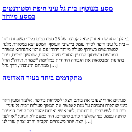
מסע בעוטף: בית גל עיני חיפה וסטודנטים
במסע מיוחד
במהלך החודש האחרון יצאה קבוצה של 25 סטודנטים בליווי משפחת ריגר
– בית גל עיני חיפה לסיור עומק ביישובי העוטף, המסע יצא במסגרת מלגה
לסטודנטים בשיתוף פעולה מיוחד ויחודי עם ארגון אתנחתא ומשרד
המורשת ובשיתוף הגרעין התורני חיפה. המסע, שנמשך יומיים, עבר
בתחנות המבטאות את הגבורה היהודית במלחמת “שמחת תורה”: החל
ממתחם ה”נובה”, דרך נחל […]
מתקדמים ביחד בעיר האדומה
שנתיים אחרי שעזבו את ביתם ויצאו לשליחות בחיפה, אלעזר ומעין ריגר
בימי שותפות ותמיכה על מנת לאפשר את המשך פעילות “בית גל עיני” –
בית חם לשיעורים, חברותות, ליווי אישי ואירוח יהודי בלב העיר. המעבר
לחיפה עצמו, כפי שאלעזר כותב לחברים, היה כמעט לא הגיוני: “אז לפני
קצת יותר משנתיים הקב״ה והרב יצחק עזרו לנו […]