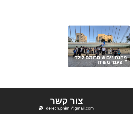
בואם בקשרי השידוכין.
נא להתפלל לרפואה שלמה
שיזכו להקים בית נאמן
ומהירה עבור החייל חיים
בישראל על אדני התורה
ישראל בן יונית יעל קדם
והחסידות !
מזל טוב לדוד הלל להולדת
הנכד, בן לאליה ושני הלל
מחנה גיבוש מרומם לילדי
מעמיחי. שיגדל להיות
“פעמי משיח”
חסיד, ירא-שמים ולמדן!
צור קשר
derech.pnimi@gmail.com
0587-952-770
אתרים מומלצים
צור קשר