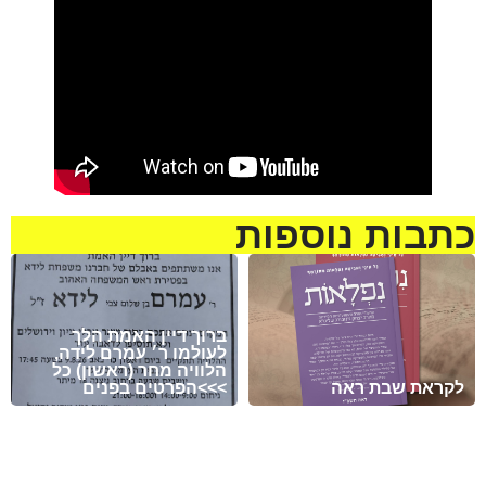
כתבות נוספות
ברוך דיין האמת הלך
לעולמו ר׳ עמרם לידה,
הלוויה מחר (ראשון) כל
לקראת שבת ראה
הפרטים בפנים<<<
מזל טוב לעמית סמסונוב
ולבתיה בן-שוחט לרגל