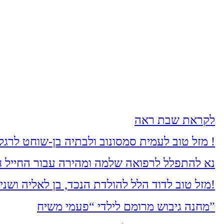
לקראת שבת ראה
מזל טוב לעמית סמסונוב ולבתיה בן-שוחט לרגל בואם בקשרי השידוכין. שיזכו להקים בית נאמן בישראל על אדני התורה והחסידות !
נא להתפלל לרפואה שלמה ומהירה עבור החייל חי
מזל טוב לדוד הלל להולדת הנכד, בן לאליה ושני הלל מעמיחי. שיגדל להיות חסיד, ירא-שמים ולמדן!
מחנה גיבוש מרומם לילדי “פעמי משיח”