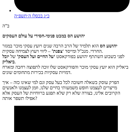
כ״ג בכסלו ה׳תשפ״ה
ב”ה
יהושע הס במבט פנימי-חסידי על עולם העסקים
יהושע הס
הוא תלמיד של הרב הרבה שנים ויועץ עסקי מוכר במגזר
– ליווי ויעוץ לצמיחה עסקית.
החרדי. מנכ”ל ומייסד ‘
צפנת’
לפני כשבוע השתתף יהושע בפודקאסט
‘על החיים ועל העסק’
של
יובל
.
ביאליק
ביאליק הוא יועץ עסקי מוכר והפודקאסט שלו זוכה לתפוצה רחבה ומארח
דמויות עסקיות בכירות מתחומים שונים.
הפרק עוסק בשאלה חשובה לכל בעל עסק וגם למי שאינו כזה – איך
מייצרים לעצמנו חופש משמעותי בחיים שלנו, וזמן לעצמנו ולאנשים
הקרובים אלינו, בצורה שלא רק שלא תפגע ברווחיות של העסק אלא
אפילו תשפר אותה?