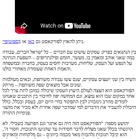
.
ניתן להאזין לפודקאסט גם
כאן
או ב
ספוטיפיי
בין הנושאים בפרק: עסקים עושים עם חברים – כל ישראל חברים, עבודה
במה שאני אוהב ומאמין בו, מעשר, חומש ופילנתרופים – השפעת הנתינה
על הנפש ועל העסק, שליחות, מערכות יחסים בעסק, בחברה ובמשפחה
והאמת האחת שעומדת מאחורי כולנו.
השיח בין שני יועצים עסקיים, שגם עשו עבודה משותפת, ובאים מעולמות
שונים אבל מוצאים שפה משותפת – מרתק.
הפודקאסט הוא הצצה לעולם היעוץ העסקי שיכולה כמובן לתת ערך לכל
אחד במקום שבו הוא נמצא, וגם המחשה יפה לחיבור בין התכנים שאנחנו
לומדים מהרב גינזבורג לבין התפקוד בחיי היום יום, בעסק ובכלל, כולל
היכולת להעביר את הדברים למי שמדבר שפה אחרת ולא מכיר את מושגי
פנימיות התורה.
יהושע מספר: “הפודקאסט הזה היה גם אתגר וגם הפתעה בשבילי. לא
הרגשתי בכלל שאני מצליח לדבר חסידות עד שהגיעו התגובות. חסדי ה’,
הוא קיבל תגובות נלהבות מאד מכמה כיוונים – גם מלקוחות ומאזינים