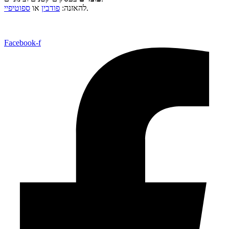
.
להאזנה:
פודבין
או
ספוטיפיי
Facebook-f