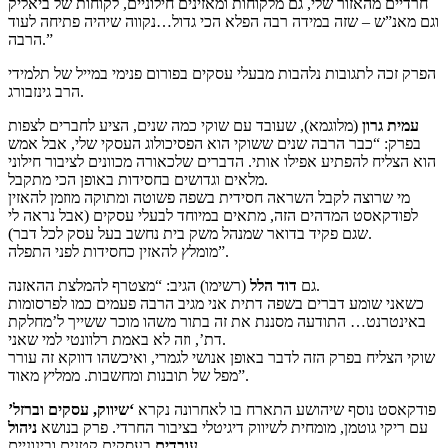
חרדיים מהאזור שלי, גם מלקוחות ומאזינים חילוניים, לקוחות של ביאליק
וגם מאנ”ש – שזה במידה רבה הפלא הכי גדול…נקווה שיהיה פתיחה לעוד
הרבה.”
הפרק זכה לתגובות נלהבות מבעלי עסקים בפורום פנימי במייל של תלמידי
הרב גינזבורג.
עמית גרון
(מלוגמא), שעובד עם שוקי כמה שנים, הציע לחברים לצפות
בפרק: “כבר הרבה שנים ששוקי הוא הפסיכולוג העסקי שלי, אבל אמש
הוא הצליח להפתיע אפילו אותי. הדברים שלכאורה מכוונים לציבור חילוני
מלאים וגדושים בחסידות באופן הכי מתקבל.
מי שרוצה לקבל השראה חסידית בשפה פשוטה ומתוקה מוזמן להאזין
לפודקאסט המדהים הזה, מתאים במיוחד לבעלי עסקים (אבל נראה לי
שגם פקיד בדואר שמנהל משק בית נחשב בעל עסק לכל דבר).
מומלץ להאזין כחסידות לפני התפלה”.
(רשימו) הגיב: “מצטרף להמלצת ההאזנה.
גם
דוד הלל
כשאני שומע דברים בשפה דתית אני מגיב הרבה פעמים כמו לפרסומות
באינטרנט… התודעה מסננת את זה בתור משהו מוכר ששייך ל’מחלקת
דת’, וזה לא באמת רלוונטי למי שאני.
שוקי הצליח בפרק הזה לדבר באופן אנושי לגמרי, ואיכשהו דווקא זה עורר
מפל של תובנות ומחשבות. ממליץ מאוד”.
פודקאסט נוסף שיהושע התארח בו לאחרונה נקרא
‘שיווק, עסקים וברזל’
עם ריקי גוטמן, מומחית לשיווק דיגיטלי בציבור החרדי. פרק בנושא
ניהול
בעסקים קטנים ובינוניים.
עובדים