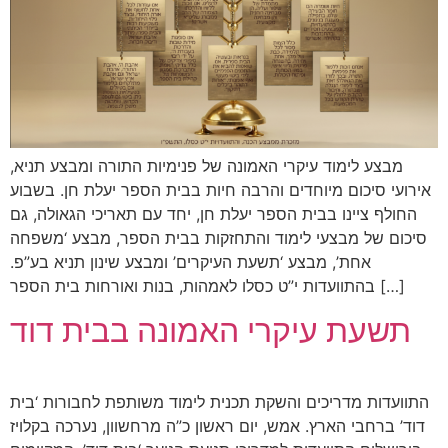
מבצע לימוד עיקרי האמונה של פנימיות התורה ומבצע תניא,
אירועי סיכום מיוחדים והרבה חיות בבית הספר יעלת חן. בשבוע
החולף ציינו בבית הספר יעלת חן, יחד עם תאריכי הגאולה, גם
סיכום של מבצעי לימוד והתחזקות בבית הספר, מבצע ‘משפחה
אחת’, מבצע ‘תשעת העיקרים’ ומבצע שינון תניא בע”פ.
בהתוועדות י”ט כסלו לאמהות, בנות ואורחות בית הספר […]
תשעת עיקרי האמונה בבית דוד
התוועדות מדריכים והשקת תכנית לימוד משותפת לחבורות ‘בית
דוד’ ברחבי הארץ. אמש, יום ראשון כ”ה מרחשוון, נערכה בקלויז