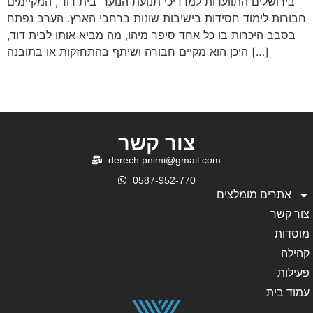
בירושלים התוועדות למדריכי תנועת הנוער ‘בית דוד’, המקיימים
חבורות לימוד חסידות בישיבות שונות ברחבי הארץ. הערב נפתח
בסבב היכרות בו כל אחד סיפר מיהו, מה מביא אותו לבית דוד,
היכן הוא מקיים חבורה ושיתף בהתחזקות או בתובנה […]
צור קשר
derech.pnimi@gmail.com
0587-952-770
אתרים מומלצים
צור קשר
מוסדות
קהילה
פעילות
עמוד בית