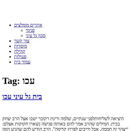
אתרים מומלצים
פנימי
מכון גל עיני
צור קשר
מוסדות
קהילה
פעילות
עמוד בית
עכו
Tag:
בית גל עיני עכו
היציאה לשליחותלפני שנתיים, שלמה ורינת רקובר ישבו אצל הרב יצחק
בבית. המילים שהרב אמר להם באותה פגישה נשארו חקוקות אצלם:
“יצהר זה חממה, אבל חייבים לפרוץ קדימה”. הרב הודיע להם שהגיע הזמן