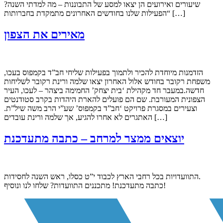
שיעורים ואירועים הן יצאו למסע של התבוננות – מה למדתי השנה?
“הפעילות שלנו בחודשים האחרונים מתמקדת בחברותות […]
מאירים את הצפון
הזדמנות מיוחדת להכיר ולתמוך בפעילות שליחי חב”ד בקמפוס בעכו,
משפחת רקובר בחודש אלול האחרון יצאו שלמה ורינת רקובר לשליחות
חדשה.במעבר חד מקהילת ‘בית יצחק’ החמימה ביצהר – לעכו, העיר
הצפונית המעורבת. שם הם פועלים להארת היהדות בקרב סטודנטים
וצעירים במסגרת פרויקט ‘חב”ד בקמפוס’ שע”י הרב משה שיל”ת.
האתגרים לא אחרו להגיע, אך שלמה ורינת עובדים […]
יוצאים ממצר למרחב – כתבה מתעדכנת
התוועדויות בכל רחבי הארץ לכבוד י”ט כסלו, ראש השנה לחסידות.
כתבה מתעדכנת! מתכננים התוועדות? שלחו לנו ונוסיף!