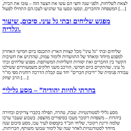
לצאת לשליחות, ולפני שנה וחצי הם עשו את הצעד הזה – עזבו את הבית,
המשפחה והחברים, ונסעו ונסעו עד שהגיעו לעכו.הם התחילו לפעול […]
מפגש שליחים ובתי גל עיני. סיכום, שיעור
וגלריה.
שליחים ובתי “גל עיני” מכל קצוות הארץ התכנסו ביום חמישי האחרון
למפגש מיוחד ומאחד של התוועדות ולימוד עמוק, שהדגיש את חשיבות
הקשר בין החברים ואת יסודות השליחות המשותפת. מפגש שליחים ובתי
גל עיני, שהתקיים ביום חמישי, הורכב משני חלקים משמעותיים ששילבו
עבודה פנימית של “דיבוק חברים” יחד עם קבלת הדרכה רוחנית מפי מו”ר
הרב יצחק […]
“בחרתי להיות יהודיה” – מסע גלילי
מסע גלילי לסטודנטיות. שבת, טהרה, תפילה בקברי צדיקים ובחירה
ביהדות – משפחת רקובר מעכו בסיפורים מהצפון. בשבוע שעבר ערכו
שלמה ורינת רקובר, שליחי חב”ד בקמפוס לעיר עכו, מסע סיכום שנה
מיוחד לסטודנטיות.לאחר שנה של לימוד שבועי משותף, חברותות,