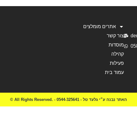
אתרים מומלצים
de
צור קשר
מוסדות
05
קהילה
פעילות
עמוד בית
© All Rights Reserved. - האתר נבנה ע״י גלעד טל - 0544-325641