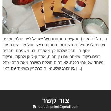
ביום ג’ (ד’ אדר) התקיימה חתונתם של ישראל לייב יודלמן ומרים
צפורה לבית זילבר. השתתפו בחתונה ראשי ותלמידי ישיבת עוד
יוסף חי, הרב שלמה כץ מאפרת, בני משפחה וחברים
רבים.ריקודי שמחה עם נגן הבית, אהד ון-לואן ולהקתו, וריקוד
מיוחד של אחי הכלה. לאורחים חולקה תשורה מאת הרב יצחק
גינזבורג שליט”א, חוברת ‘יין משמח’ עם רמזי […]
צור קשר
derech.pnimi@gmail.com