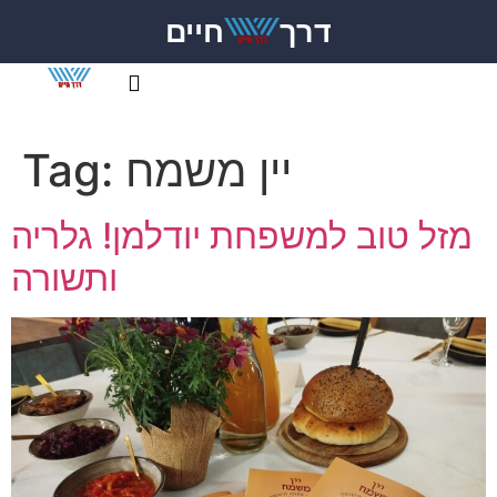
דרך
חיים
יין משמח
Tag:
מזל טוב למשפחת יודלמן! גלריה
ותשורה