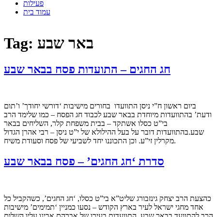
פעילות
עמוד בית
באר שבע
Tag:
חג החגים – התועדות פסח בבאר שבע
ביום ראשון ח”י ניסן התוועדו בחורים מישיבות ‘דורשי יחודך’ ו’תום
ודעת’ בהתוועדות מיוחדת בבאר שבע לכבוד חג הפסח – כמו שלימד הרב
בי”ט כסלו אשתקד – בבית משפחת קלר, השליחים בבאר
שבע.בהתוועדות דובר על בעל ההילולא של י”ט ניסן – רבי אהרן הגדול
מקרלין זי”ע. וכן התכוננו יחד לשביעי של פסח וסעודת משיח.
סדרת ‘חג החגים’ – פסח בבאר שבע
כהצעת הרב יצחק גינזבורג שליט”א בי”ט כסלו, ‘חג החגים’, כשהקביל כל
אחד מחגי ישראל לעיר בארץ הקודש – נסעו כמניין ‘תמימים’ מישיבות
הרב להתוועד בבאר שבע. התוועדות בעירו של אברהם אבינו עליו השלום