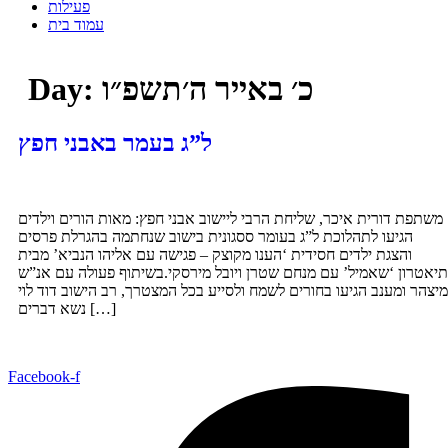
פעילות
עמוד בית
כ׳ באייר ה׳תשפ״ו
Day:
ל”ג בעמר באבני חפץ
משתפת דורית איכר, שליחת הרבי ליישוב אבני חפץ: מאות הורים וילדים
הגיעו לתהלוכת ל”ג בעומר ססגונית בישוב שנחתמה בהגרלת פרסים
והצגת ילדים חסידית ‘הענו מקוצק – פגישה עם אליהו הנביא’ מבית
תיאטרון ‘שאמיל’ עם מנחם שטרן ויובל מירסקי.בשיתוף פעולה עם אנ”ש
מיצהר ומענב הגיעו בחורים לשמח ולסייע בכל המצטרך, רב הישוב דוד לוי
נשא דברים […]
Facebook-f