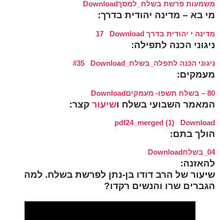
משמעות פרשת בשלח_למסך
Download
מי בא – מדינה יהודית בדרך:
מדינה י יהודית בדרך 17
Download
ניגוני הכנה לתפילה:
ניגוני הכנה לתפלה_בשלח_#35
Download
מעמקים:
80 – בשלח תשפו- מעמקים
Download
המאמר השבועי בשלח ו
שיעור
קצר:
pdf24_merged (1)
Download
הולך בתם:
04_בשלח
Download
להאזנה:
שיעור של הרב דודו בן-נתן לפרשת בשלח. למה
הגברים שרו והנשים רקדו?