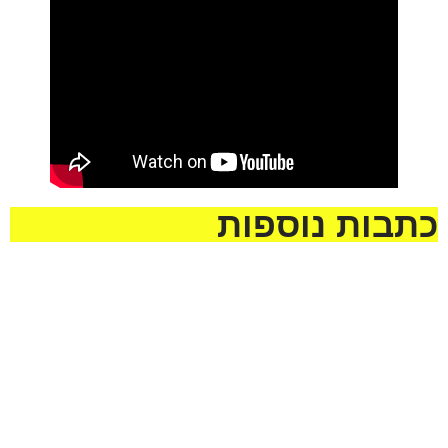
כתבות נוספות
מזל טוב לעמית סמסונוב
ולבתיה בן-שוחט לרגל
בואם בקשרי השידוכין.
שיזכו להקים בית נאמן
בישראל על אדני התורה
והחסידות !
לקראת שבת ראה