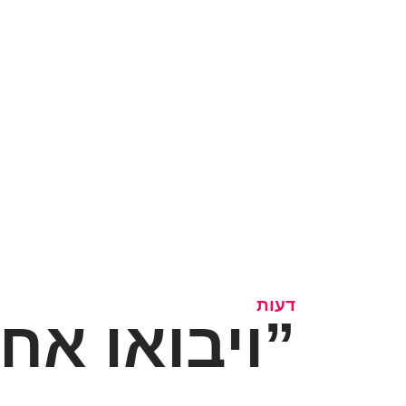
דעות
“ויבואו אחי יוסף”