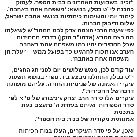
“זכינו בשבועות האחרונים בבית הספר, לעסוק
כהכנה לי”ט כסלו, בנושא: ‘משפחה אחת באהבה’.
לימוד יומי ומשימות כיתתיות בנושא אהבת ישראל,
שלום ודיבוק חברות.
כפי שענה הרבי הצמח צדק לבנו המהר”ש לשאלתו
מה רצה הסבא (אדמו”ר הזקן) בדרכי החסידות,
שכל החסידים יהיו כמו משפחה אחת באהבה.
הערב אנו זוכות להרגיש כך בפועל ממש – ‘יעלת חן
– משפחה אחת באהבה’.
עוד קודם לכן, ממש שלושים יום לפני חג החגים,
י”ט כסלו, התחלנו מבצע בית ספרי בנושא תשעת
עיקרי האמונה של פנימיות התורה, עליהם מושתת
דרכה של החסידות”.
עיקרים אלו סידר הרב יצחק גינזבורג שליט”א לפי
סדר הספירות, ואיתם בעזרת ה’ נתעצם כעת
בתכנית
אמנותית מקורית של בנות בית הספר”.
ואכן, על פי סדר העיקרים, העלו בנות הכיתות