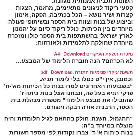
השונות תכנית אמנותית מגוונת.
קטעי ריקוד לניגונים מתאימים, מחזמר, הצגות
קצרות ושיר נושא – הכל בכתיבה, הפקה, אימון
וביצוע של בנות וצוות בית הספר ובשיתופי פעולה
מיוחדים בין הכיתות, כולל ריקוד סיום על ‘המנון
לארץ ישראל’ בהשתתפות בית הספר כולו ומזכרת
מיוחדת שחולקה לתלמידות ולאורחות:
מזכרת תשעת העיקרים A4
Download
לא הכרתם? הנה חוברת הלימוד של המבצע…
תשעת עיקרי פנימיות התורה .pdf
Download
וכמובן, אין י”ט כסלו בלי לימוד תניא.
“בשבועות האחרונים למדו בנות כל הכיתות מא’-ח’
פרקי תניא בעל פה, ונבחנו אצל בנות כיתה ז’
שהובילו את מבצע הלימוד” מספרת מנהלת בית
הספר, הרבנית אורה רבקה וינגורט.
“התגמול, השנה, חולק בהתאם לגיל הלומדות והיה
מוצלח במיוחד ב”ה:
בנות כיתות א’-ד’ צברו נקודות לפי מספר השורות