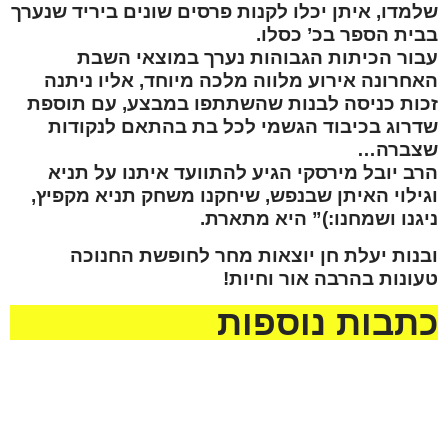
שלמדו, איתן יכלו לקנות פרסים שונים ביריד שנערך
בבית הספר בכ’ כסלו.
עבור הכיתות הגבוהות נערך במוצאי השבת
האחרונה אירוע מלווה מלכה מיוחד, אליו ניתנה
זכות כניסה לבנות שהשתתפו במבצע, עם תוספת
שדרוג בכיבוד הגשמי לכל בת בהתאם לנקודות
שצברה…
הרב יובל מירסקי הגיע להתוועד איתנו על תניא
וגילוי האיתן שבנפש, שיחקנו משחק תניא מקפיץ,
ניגנו ושמחנו:)” היא מתארת.
ובנות יעלת חן יוצאות מחר לחופשת החנוכה
טעונות בהרבה אור וחיות!
כתבות נוספות
מזל טוב לדוד הלל להולדת
הנכד, בן לאליה ושני הלל
נא להתפלל לרפואה שלמה
מעמיחי. שיגדל להיות
ומהירה עבור החייל חיים