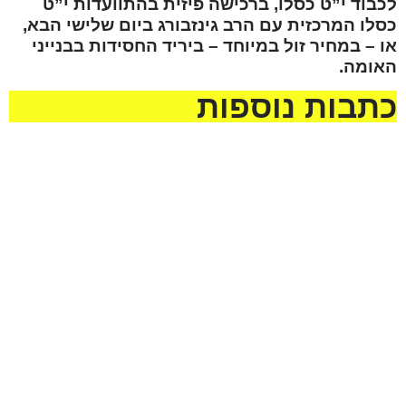
לכבוד י”ט כסלו, ברכישה פיזית בהתוועדות י”ט
כסלו המרכזית עם הרב גינזבורג ביום שלישי הבא,
או – במחיר זול במיוחד – ביריד החסידות בבנייני
האומה.
כתבות נוספות
מזל טוב לעמית סמסונוב
ולבתיה בן-שוחט לרגל
בואם בקשרי השידוכין.
שיזכו להקים בית נאמן
בישראל על אדני התורה
והחסידות !
לקראת שבת ראה
מזל טוב לדוד הלל להולדת
הנכד, בן לאליה ושני הלל
נא להתפלל לרפואה שלמה
מעמיחי. שיגדל להיות
ומהירה עבור החייל חיים
חסיד, ירא-שמים ולמדן!
ישראל בן יונית יעל קדם