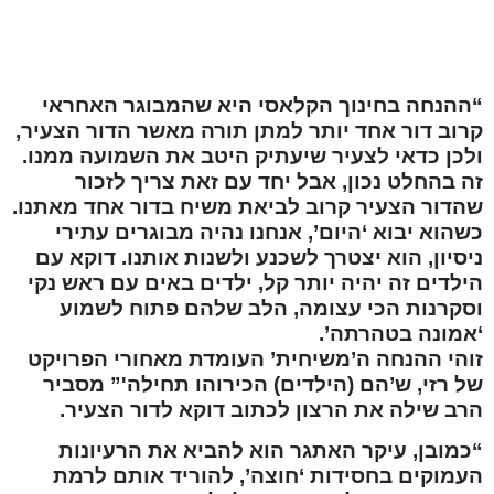
“ההנחה בחינוך הקלאסי היא שהמבוגר האחראי
קרוב דור אחד יותר למתן תורה מאשר הדור הצעיר,
ולכן כדאי לצעיר שיעתיק היטב את השמועה ממנו.
זה בהחלט נכון, אבל יחד עם זאת צריך לזכור
שהדור הצעיר קרוב לביאת משיח בדור אחד מאתנו.
כשהוא יבוא ‘היום’, אנחנו נהיה מבוגרים עתירי
ניסיון, הוא יצטרך לשכנע ולשנות אותנו. דוקא עם
הילדים זה יהיה יותר קל, ילדים באים עם ראש נקי
וסקרנות הכי עצומה, הלב שלהם פתוח לשמוע
‘אמונה בטהרתה’.
זוהי ההנחה ה’משיחית’ העומדת מאחורי הפרויקט
של רזי, ש’הם (הילדים) הכירוהו תחילה'” מסביר
הרב שילה את הרצון לכתוב דוקא לדור הצעיר.
“כמובן, עיקר האתגר הוא להביא את הרעיונות
העמוקים בחסידות ‘חוצה’, להוריד אותם לרמת