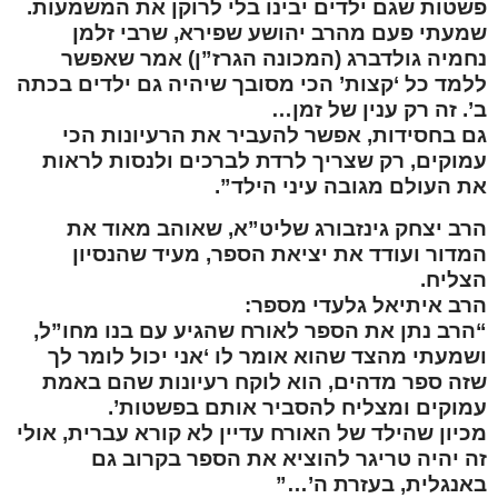
פשטות שגם ילדים יבינו בלי לרוקן את המשמעות.
שמעתי פעם מהרב יהושע שפירא, שרבי זלמן
נחמיה גולדברג (המכונה הגרז”ן) אמר שאפשר
ללמד כל ‘קצות’ הכי מסובך שיהיה גם ילדים בכתה
ב’. זה רק ענין של זמן…
גם בחסידות, אפשר להעביר את הרעיונות הכי
עמוקים, רק שצריך לרדת לברכים ולנסות לראות
את העולם מגובה עיני הילד”.
הרב יצחק גינזבורג שליט”א, שאוהב מאוד את
המדור ועודד את יציאת הספר, מעיד שהנסיון
הצליח.
הרב איתיאל גלעדי מספר:
“הרב נתן את הספר לאורח שהגיע עם בנו מחו”ל,
ושמעתי מהצד שהוא אומר לו ‘אני יכול לומר לך
שזה ספר מדהים, הוא לוקח רעיונות שהם באמת
עמוקים ומצליח להסביר אותם בפשטות’.
מכיון שהילד של האורח עדיין לא קורא עברית, אולי
זה יהיה טריגר להוציא את הספר בקרוב גם
באנגלית, בעזרת ה’…”