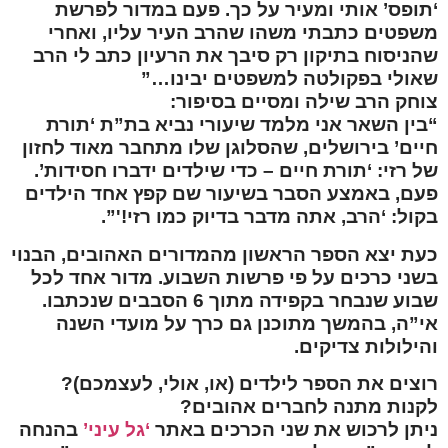
‘תופס’ אותי ומעיר על כך. פעם במדור לפרשת
משפטים כתבתי משהו שהרב העיר עליו, ואחרי
שהניסוח בתיקון רק סיבך את הרעיון כתב לי הרב
שאולי בפקולטה למשפטים יבינו…”
צוחק הרב שילה ומסיים בסיפור:
“בין השאר אני מלמד שיעורי נביא בת”ת ‘תורת
חיים’ בירושלים, שהסלוגן שלו מתחבר מאוד לחזון
של רזי: ‘תורת חיים – כדי שילדים ידברו חסידות’.
פעם, באמצע הסבר בשיעור שם קפץ אחד הילדים
בקול: ‘הרב, אתה מדבר בדיוק כמו רזי!'”.
כעת יצא הספר הראשון מהמדורים האהובים, הבנוי
בשני כרכים על פי פרשות השבוע. מדור אחד לכל
שבוע שנבחר בקפידה מתוך 6 הסבבים שנכתבו.
אי”ה, בהמשך מתוכנן גם כרך על מועדי השנה
והילולות צדיקים.
רוצים את הספר לילדים (או, אולי, לעצמכם)?
לקנות מתנה לחברים אהובים?
ניתן לרכוש את שני הכרכים באתר
‘גל עיני’
בהנחה