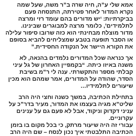
אמא שלי ע”ה, חיה שרה ב”ר משה, שעל שמה
נקרא המדור לאחר פטירתה, התנסחה פעם
בביקרתיות: ‘יש מדורים בהם עומד רזי ומרצה
לתלמידים’, כלומר מרצה למבוגרים שבינינו.
מדור מוצלח מבחינתי הוא כזה שרובו סיפור עלילה
או הסבר תופעה בטבע שמצליחים להביא בסופם
את הקורא היישר אל הנקודה החסידית.”
אך כנראה שכל המדורים נלמדים בהנאה, לא
משנה באיזו כיתה. “בקמפיין האחרון של גל עיני
קבלתי מספר והתקשרתי. ענה לי ר”מ בשיבת
הסדר, שהודה על המדורים, אמר שמהם הוא מכין
שיעורים לתלמידיו…
בתחילת הכתיבה, במשך כשנה וחצי היה הרב
שליט”א מגיה בעצמו את המדור, מעיר בדר”כ על
עניני דקדוק וניקוד, אבל לא פעם גם על ענינים
עקרוניים.
עבורי זה היה שיעור מרתק, כי בכל מקום בו בזמן
הכתיבה התלבטתי איך נכון לנסח – שם היה הרב