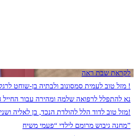
לקראת שבת ראה
מזל טוב לעמית סמסונוב ולבתיה בן-שוחט לרגל בואם בקשרי השידוכין. שיזכו להקים בית נאמן בישראל על אדני התורה והחסידות !
נא להתפלל לרפואה שלמה ומהירה עבור החייל חי
מזל טוב לדוד הלל להולדת הנכד, בן לאליה ושני הלל מעמיחי. שיגדל להיות חסיד, ירא-שמים ולמדן!
מחנה גיבוש מרומם לילדי “פעמי משיח”