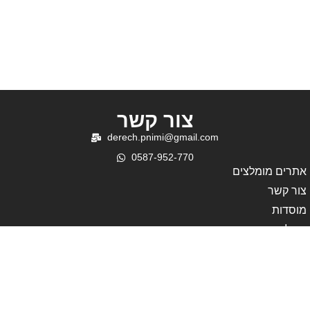
לימוד יומי לשבוע פרשת
מאחורי הקלעים של
ראה
ההתוועדות בנתניה
צור קשר
derech.pnimi@gmail.com
0587-952-770
אתרים מומלצים
צור קשר
מוסדות
קהילה
פעילות
עמוד בית