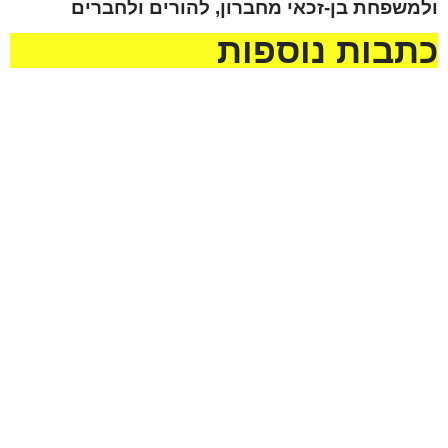
ולמשפחת בן-זכאי מחברון, להורים ולחברים
כתבות נוספות
מזל טוב לדוד הלל להולדת
הנכד, בן לאליה ושני הלל
נא להתפלל לרפואה שלמה
מעמיחי. שיגדל להיות
ומהירה עבור החייל חיים
חסיד, ירא-שמים ולמדן!
ישראל בן יונית יעל קדם
מהנעשה בבית הרב | שבוע
מחנה גיבוש מרומם לילדי
פרשת עקב
“פעמי משיח”