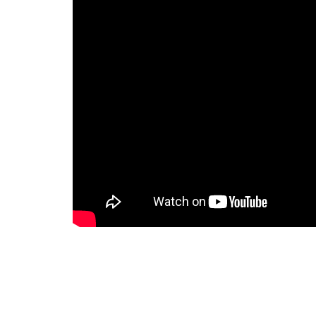
מזל
בן-
השי
ביש
והחסידות !
נא 