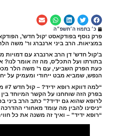
כ׳ בתמוז ה׳תשפ״ה
פרק נוסף בפודקאסט ‘קול חדש’, הפודקא
במציאות. הרב ביני ארנברג ור’ משה הלר
ב’קול חדש’ דן הרב ארנברג עם דמויות מ
בתורתו ועל התכל’ס, מה זה אומר לנו? 
כעת הפרק השביעי, עם ר’ משה הלר מכפ
הנפש, שמביא מבט ייחודי ומעמיק על יחס
“
למה דווקא רופא ידיד? – קול חדש #7 משה הלר
בפרק הזה שוחחנו על הקשר המיוחד בין 
לרופא שהוא גם ידיד?” כתב הרב ביני ב
“ניסינו להבין מה עומד מאחורי ההדרכה 
“רופא ידיד” – ואיך זה משנה את כל חווית