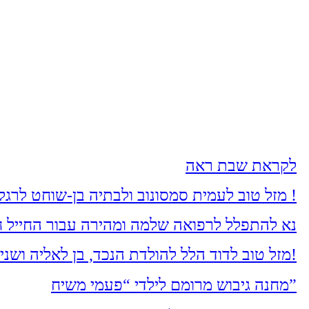
לקראת שבת ראה
מזל טוב לעמית סמסונוב ולבתיה בן-שוחט לרגל בואם בקשרי השידוכין. שיזכו להקים בית נאמן בישראל על אדני התורה והחסידות !
נא להתפלל לרפואה שלמה ומהירה עבור החייל חי
מזל טוב לדוד הלל להולדת הנכד, בן לאליה ושני הלל מעמיחי. שיגדל להיות חסיד, ירא-שמים ולמדן!
מחנה גיבוש מרומם לילדי “פעמי משיח”