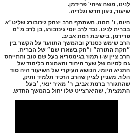
לנינו, משה שיחי’ פרידמן.
שיעור, ניגון חדש וגלריה.
היום, ו׳ תמוז, השתתף הרב יצחק גינזבורג שליט”א
בברית לנינו, נכד לרב יוסי גינזבורג, בן לרב מ״מ
פרידמן, בישיבת רמת אביב.
הרב שימש כסנדק ובהמשך התוועד על הקשר בין
״חקת התורה״ ו״חק בשארו שם״ של הברית.
הרב ציין ש-
ו תמוז
בגימטריא
בעל שם טוב
והתייחס
גם לסיום של שער היחוד והאמונה בלימוד של
התניא היומי. הנושא העיקרי של השיעור היה סוד
הלוז. מעניין לציין שהרב הזכיר תלמיד ותיק,
שהתגורר ברמת אביב, ר׳ מאיר ינאי, ׳בעל
התמצית׳, שהיארצייט שלו יחול בהמשך החדש.