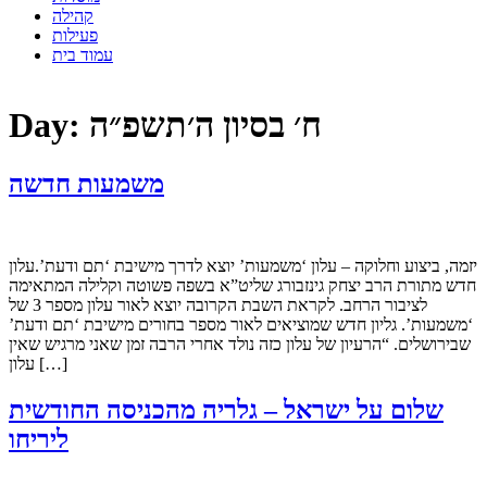
קהילה
פעילות
עמוד בית
ח׳ בסיון ה׳תשפ״ה
Day:
משמעות חדשה
יזמה, ביצוע וחלוקה – עלון ‘משמעות’ יוצא לדרך מישיבת ‘תם ודעת’.עלון
חדש מתורת הרב יצחק גינזבורג שליט”א בשפה פשוטה וקלילה המתאימה
לציבור הרחב. לקראת השבת הקרובה יוצא לאור עלון מספר 3 של
‘משמעות’. גליון חדש שמוציאים לאור מספר בחורים מישיבת ‘תם ודעת’
שבירושלים. “הרעיון של עלון כזה נולד אחרי הרבה זמן שאני מרגיש שאין
עלון […]
שלום על ישראל – גלריה מהכניסה החודשית
ליריחו