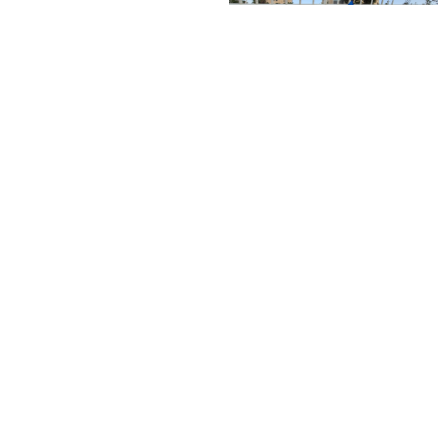
מזל טוב לדוד הלל להולדת
הנכד, בן לאליה ושני הלל
מחנה גיבוש מרומם לילדי
מעמיחי. שיגדל להיות
“פעמי משיח”
חסיד, ירא-שמים ולמדן!
צור קשר
derech.pnimi@gmail.com
0587-952-770
אתרים מומלצים
צור קשר
מוסדות
קהילה
פעילות
עמוד בית