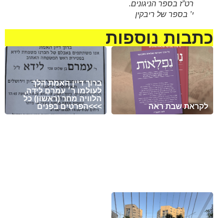
רט”ז בספר הניגונים.
י’ בספר של ריבקין
כתבות נוספות
ברוך דיין האמת הלך
לעולמו ר׳ עמרם לידה,
הלוויה מחר (ראשון) כל
לקראת שבת ראה
הפרטים בפנים<<<
מזל טוב לעמית סמסונוב
ולבתיה בן-שוחט לרגל
בואם בקשרי השידוכין.
נא להתפלל לרפואה שלמה
שיזכו להקים בית נאמן
ומהירה עבור החייל חיים
בישראל על אדני התורה
ישראל בן יונית יעל קדם
והחסידות !