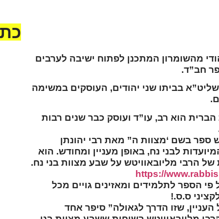
כתב
הודי מהשומרון המתכנן לפתוח ישיבה לערבים
פר חב”ד.
ג שליט”א בביתו שני יהודים, העוסקים במשימה
.
הברית הוא רב, עו”ד ועוסק כבר שנים רבות
ש ספר בשם ‘מצוות ה” מאת רבי יהונתן
נא 
ועדות לבני נח, באופן מעניין ומחודש. הוא
ומה
 של הרבי מליובאוויטש על שבע מצוות בני נח.
בן י
https://www.rabbis
 פי הספר לתלמידים ומאזינים גויים מכל
ציני ס.ס.!
 העניין, שזו הדרך לגאולה” סיפר אחד
הרבי מליובאוויטש בשיחות ששבע מצוות בני