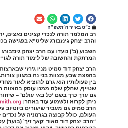
כ״ט באייר ה׳תשפ״ה
רב המלמד תורה לנכדי קצינים נאצים, י
והרב יצחק גינזבורג שליט”א בפגישה בכ
השבוע (ב’) נועדו עם הרב יצחק גינזבור
המרתקת והחשובה של לימוד תורה לגויים
הרב יצחק דוד סמיט מניו ג’רזי שבארצות 
בהפצת שבע מצוות בני נח במגוון צורות.
בין פעולותיו הוא גרם להוציא לאור מחד
שטייף, שחלק שלם ממנו עוסק במצוות המי
גם ערך כרך בשם ‘כל באי עולם’ – שיחות
ניתן לקרוא ולשמוע עוד באתר:
mith.org
הרב סמיט גם מעביר שיעורים ביוטיוב על
העולם, כולל קבוצה בגרמניה של נכדים לק
“הרב יצחק דוד מאוד ‘קאך זיך’ (בוער) על
הנוכחים בפגישה. “הוא מזכיר את דברי 