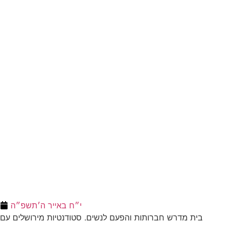
ולבתיה בן-שוחט לרגל בואם
בקשרי השידוכין. שיזכו
להקים בית נאמן בישראל על
אדני התורה והחסידות !
לקראת שבת ראה
מזל טוב לדוד הלל להולדת
הנכד, בן לאליה ושני הלל
נא להתפלל לרפואה שלמה
מעמיחי. שיגדל להיות חסיד,
ומהירה עבור החייל חיים
ירא-שמים ולמדן!
ישראל בן יונית יעל קדם
מהנעשה בבית הרב | שבוע
מחנה גיבוש מרומם לילדי
פרשת עקב
“פעמי משיח”
י״ח באייר ה׳תשפ״ה
בית מדרש חברותות והפעם לנשים. סטודנטיות מירושלים עם