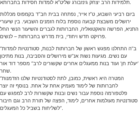
תלמידות הרב יצחק גינזבורג שליט”א לומדות חסידות בחברותא.
ביום רביעי השבוע, ט”ז אייר, נפתחה בבית חב”ד בקמפוס מכללות
ירושלים משבצת קבועה נוספת בלוח הזמנים השבועי. בין שיעורי
התניא, הפרשה והאקטואליה, החברותות לגברים והשיעור הנשי החל
פרויקט חדש ויחודי, בית מדרש בחברותות – לנשים.
“ב”ה התחלנו מפגש ראשון של חברותות לבנות, סטודנטיות לומדות
עם נשים. מגיעות נשות אנ”ש מירושלים והסביבה, בנות מתיכון
‘יעלת חן’ ועוד בנות ממעגלים אחרים שקשורים לרב” מספר דוד אור
שחר.
“המטרה היא ראשית, כמובן, לתת לסטודנטיות שלנו הזדמנות
לחברותות של לימוד מעמיק אחת על אחת. בנוסף זה יוצר
פלטפורמה נוספת עבור נשים ובנות שקשורות לרב למפגש עם
סטודנטיות מעולמות אחרים, לימוד, הפצה של תורת הרב וגם חיבור
לשליחות בשביל כל המעגלים”.