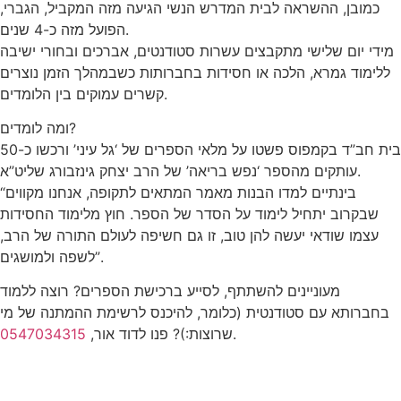
כמובן, ההשראה לבית המדרש הנשי הגיעה מזה המקביל, הגברי,
הפועל מזה כ-4 שנים.
מידי יום שלישי מתקבצים עשרות סטודנטים, אברכים ובחורי ישיבה
ללימוד גמרא, הלכה או חסידות בחברותות כשבמהלך הזמן נוצרים
קשרים עמוקים בין הלומדים.
ומה לומדים?
בית חב”ד בקמפוס פשטו על מלאי הספרים של ‘גל עיני’ ורכשו כ-50
עותקים מהספר ‘נפש בריאה’ של הרב יצחק גינזבורג שליט”א.
“בינתיים למדו הבנות מאמר המתאים לתקופה, אנחנו מקווים
שבקרוב יתחיל לימוד על הסדר של הספר. חוץ מלימוד החסידות
עצמו שודאי יעשה להן טוב, זו גם חשיפה לעולם התורה של הרב,
לשפה ולמושגים”.
מעוניינים להשתתף, לסייע ברכישת הספרים? רוצה ללמוד
בחברותא עם סטודנטית (כלומר, להיכנס לרשימת ההמתנה של מי
.
שרוצות:)? פנו לדוד אור,
0547034315