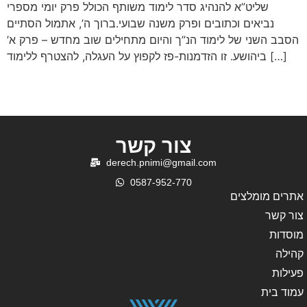
שליט”א להנהיג סדר לימוד משותף הכולל פרק יומי מספרי
נביאים וכתובים ופרק משנה שבועי.ברוך ה’, אתמול הסתיים
הסבב השני של לימוד הנ”ך והיום מתחילים שוב מחדש – פרק א’
ביהושע. זו הזדמנות-פז לקפוץ על העגלה, להצטרף ללימוד […]
צור קשר
derech.pnimi@gmail.com
0587-952-770
אתרים מומלצים
צור קשר
מוסדות
קהילה
פעילות
עמוד בית