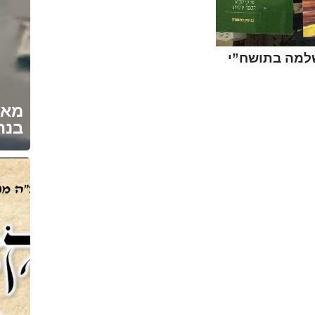
שלמה בתושח”י
מאח
בנת