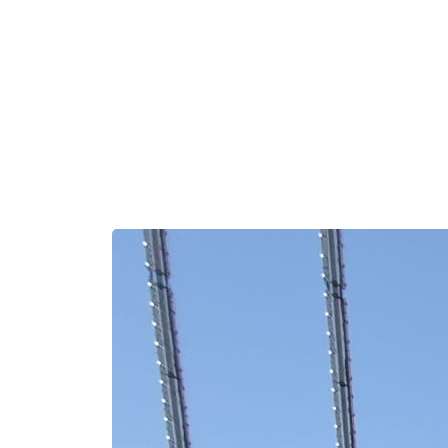
 טוב לדוד הלל להולדת הנכד,
לאליה ושני הלל מעמיחי.
דל להיות חסיד, ירא-שמים