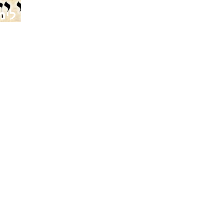
לימ
אתרים מומלצים
de
צור קשר
מוסדות
05
קהילה
פעילות
עמוד בית
© All Rights Reserved. - האתר נבנה ע״י גלעד טל - 0544-325641