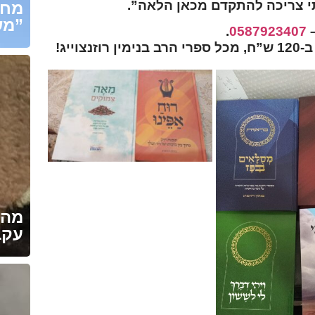
י צריכה להתקדם מכאן הלאה”.
מחנ
משיח”
.
0587923407
מהנ
עקב