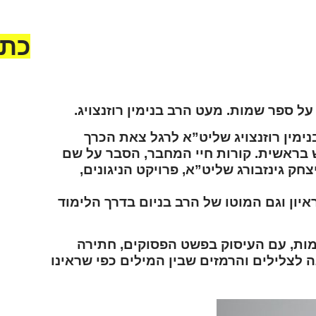
כתב
על ספר שמות. מעט הרב בנימין רוזנצויג.
נימין רוזנצויג שליט”א לרגל צאת הכרך
 בראשית. קורות חיי המחבר, הסבר על שם
ק גינזבורג שליט”א, פרויקט הניגונים,
איון וגם המוטו של הרב בניום בדרך הלימוד
נא 
ומה
בן י
ות, עם העיסוק בפשט הפסוקים, חתירה
לצלילים והרמזים שבין המילים כפי שראינו