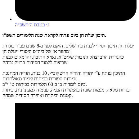
ז׳ בטבת ה׳תשפ״ה
תיכון יעלת חן ביום פתוח לקראת שנת הלימודים תשפ”ו.
יעלת חן, תיכון חסידי לבנות בירושלים, הוקם לפני כ-8 שנים עבור בוגרות
מחזור א’ של ביה”ס היסודי ‘יעלת חן’.
כהגדרת הרב יצחק גינזבורג שליט”א, נשיא התיכון, זהו מקום לבנות
שרוצות ללמוד חסידות ברמה גבוהה.
התיכון נפתח ע”י יהודה והודיה הרשקוביץ, 10 בנות, הודיה המחנכת
ומורות ספורות בכיתות לימוד מאולתרות…
כיום לומדות בו כ-60 תלמידות בכיתות ט’-י”ב.
בגרות מלאה, מגמות שונות באמנויות הבמה, פנימיה למעוניינות, כיתות
קטנות וביתיות ואווירה חסידית שמחה.