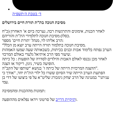
ד׳ בטבת ה׳תשפ״ה
מסיבת חנוכה בת”ת תורת חיים בירושלים
לאחר הכנות, אימונים והתרגשות רבה, נערכה ביום א’ האחרון (כ”ח
כסלו) מסיבת חנוכה לתלמידי הת”ת והוריהם.
הרב אליהו לוי, מנהל ‘תורת חיים’ מספר:
“מסיבת חנוכה בתלמוד תורה הייתה ערב יוצא מן הכלל.
הערב נפתח בלימוד אבות ובנים בכיתות, כשבאותה שעה שמעו האמהות
שיעור מפי הרב איתיאל גלעדי באולם המרכזי.
לאחר מכן נכנסו לאולם האבות והילדים לסדרה של הופעות : כל כיתה
הופיעה בשיר, ניגון, ריקוד או הצגה.
ההצגה המרכזית הייתה של כיתה ז’ בנושא “שותפו של הקב”ה”.
הפתעת הערב הייתה שיר הסיום ששרו כל ילדי הת”ת יחד, “אודך כי
עניתני” במנגינה של הרב יצחק גינזבורג שליט”א על פי ביצועו של דדי בן
עמי.
תמונות מההכנות ומהמסיבה:
של סרטוני וידאו נפלאים מההופעה.
ו
תיקיית דרייב