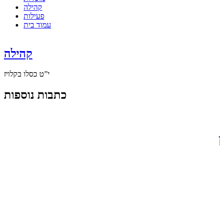
קהילה
פעילות
עמוד בית
קהילה
י”ט כסלו בקלויז
כתבות נוספות