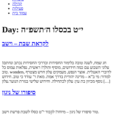
קהילה
פעילות
עמוד בית
י״ט בכסלו ה׳תשפ״ה
Day:
לקראת שבת – וישב
חג שמח, לשנה טובה בלימוד החסידות ובדרכי החסידות נכתב ונחתם!
עלוני השבוע עם כמה חידושים, מוסיף והולך! ראשית, נפלאות עמוס כל
טוב. wonders, לדוברי האנגלית. אוצר הנפש, מעמקים עלון חדש מצטרף
למדור: מי ב”א – מדינה יהודית בדרך אמת. מאת ר’ עודד כי טוב. חידוש
נוסף מכיוון בת עין: עלון לכתחילה. וחידוש שלישי בגזרת הנוער.עלון […]
סיפורו של ניגון
טור סיפורו של ניגון – מיוחד! לכבוד י”ט כסלו לשבת פרשת וישב.