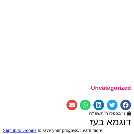
Uncategorized
ז׳ בכסלו ה׳תשפ״ה