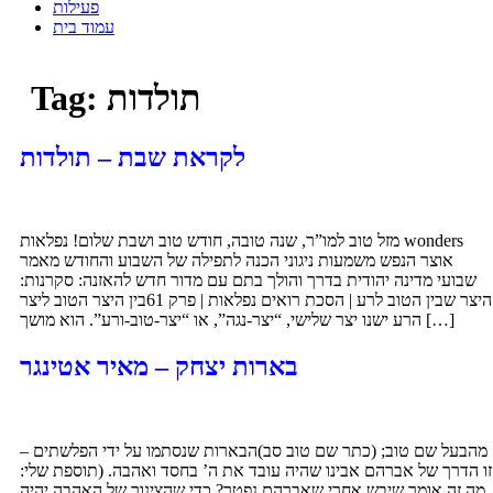
פעילות
עמוד בית
תולדות
Tag:
לקראת שבת – תולדות
מזל טוב למו”ר, שנה טובה, חודש טוב ושבת שלום! נפלאות wonders
אוצר הנפש משמעות ניגוני הכנה לתפילה של השבוע והחודש מאמר
שבועי מדינה יהודית בדרך והולך בתם עם מדור חדש להאזנה: סקרנות:
היצר שבין הטוב לרע | הסכת רואים נפלאות | פרק 61בין היצר הטוב ליצר
הרע ישנו יצר שלישי, “יצר-נגה”, או “יצר-טוב-ורע”. הוא מושך […]
בארות יצחק – מאיר אטינגר
מהבעל שם טוב; (כתר שם טוב סב)הבארות שנסתמו על ידי הפלשתים –
זו הדרך של אברהם אבינו שהיה עובד את ה’ בחסד ואהבה. (תוספת שלי:
מה זה אומר שיבש אחרי שאברהם נפטר? כדי שהצינור של האהבה יהיה