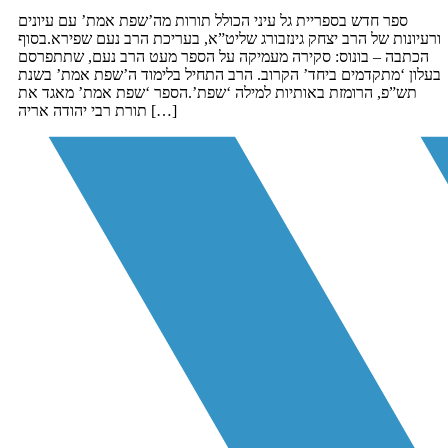
ספר חדש בספריית גל עיני הכולל תורות מה’שפת אמת’ עם עיונים
ורעיונות של הרב יצחק גינזבורג שליט”א, בעריכת הרב נעם שפירא.בסוף
הכתבה – בונוס: סקירה מעמיקה על הספר מעט הרב נעם, שתתפרסם
בעלון ‘מתקדמים ביחד’ הקרוב. הרב התחיל בלימוד ה’שפת אמת’ בשנת
תש”פ, הרומזת באותיות למילה ‘שפת’.הספר ‘שפת אמת’ מאגד את
תורת רבי יהודה אריה […]