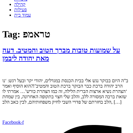
קהילה
פעילות
עמוד בית
טראמפ
Tag:
על שמועות טובות מברך הטוב והמטיב. דעה
מאת יהודה ליבמן
ב”ה היום בבוקר נגש אלי בבית הכנסת במגדלים, יהודי יקר ובעל רגש: ‘נו
הרב יהודה ברכת כבר הבוקר ברכת הטוב והמטיב’!?הוא הוסיף ואמר
‘הצהרת נשיא ארצות הברית הלילה, זה כמו הצהרת כורש’… אמרתי לו
שזאת ברכה המסורה ללב, והלב שלי חצוי בתקופה האחרונה, בין שמחת
הלב בחזרתם של פדויי השבי לחיק משפחותיהם, לבין כאב הלב, […]
Facebook-f