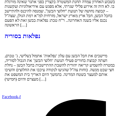
בשבוע האחרון עמדה תחנת המשטרה בקצרין בפני אתגר שאינה מורגלת
בו. לא היה זה אירוע פלילי שגרתי, אלא מפגש עם אידיאולוגיות ועקשנות
– קבוצה נחושה של תנועת “חלוצי הבשן”, שמנסה להיכנס ולהתיישב
בחבל הבשן, חבל ארץ מארץ ישראל, מזרחית למ”א רמת הגולן, שצה”ל
נכנס אליו בשנה האחרונה.. ר”ח טבת: נפלאות בבשן זאת לא הפעם
הראשונה […]
נפלאות בסוריה
מיישבים את חבל הבשן עם עלון ‘נפלאות’ אתמול (שלישי, ג’ טבת),
חצתה קבוצת בחורים פעילי תנועת ‘חלוצי הבשן’ את הגבול לסוריה,
במטרה להשמיע קריאה יהודית להשבת ההתיישבות בחבל הבשן – נחלת
חצי שבט מנשה. כוחות צה”ל שהגיעו לנקודה עיכבו את החלוצים והשיבו
אותם למעצר בשטח המדינה. בהמשך היום האריך בית המשפט את
מעצרם והיום (חמישי) […]
Facebook-f