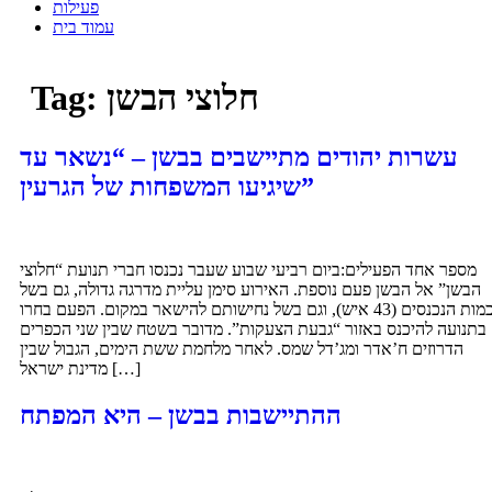
פעילות
עמוד בית
חלוצי הבשן
Tag:
עשרות יהודים מתיישבים בבשן – “נשאר עד
שיגיעו המשפחות של הגרעין”
מספר אחד הפעילים:ביום רביעי שבוע שעבר נכנסו חברי תנועת “חלוצי
הבשן” אל הבשן פעם נוספת. האירוע סימן עליית מדרגה גדולה, גם בשל
כמות הנכנסים (43 איש), וגם בשל נחישותם להישאר במקום. הפעם בחרו
בתנועה להיכנס באזור “גבעת הצעקות”. מדובר בשטח שבין שני הכפרים
הדרוזים ח’אדר ומג’דל שמס. לאחר מלחמת ששת הימים, הגבול שבין
מדינת ישראל […]
ההתיישבות בבשן – היא המפתח