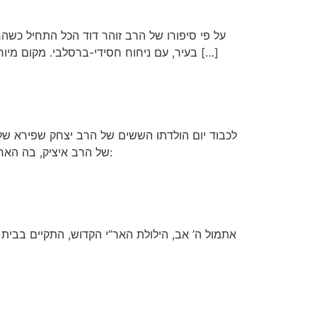
על פי סיפורו של הרב זוהר דוד הכל התחיל כשהר
בעיר, עם ניחוח חסידי-ברסלבי. מקום מיוחד שיוסד על ידי אדם יקר, ופועל בו גם כולל אברכים. מי שמנהל שם קבוצה מיוחדת של בעלי תשובה שכבר שנים לומדים […]
של הרב איציק, בה האריך הרב בסודות של “בן ששים לזקנה” (השייך בפרט ליצחק, בו נאמר “ויצחק בן ששים שנה וגו’”).”לשיעור המלא: לתמונות:
אתמול ה’ אב, הילולת האר”י הקדוש, התקיים בבית 