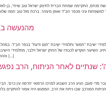
שת פנחס, התקיימה שמחת הברית לתינוק ישראל טוב שיחי’, בן לאל
 למשפחות עיני מכפר חב”ד ואופן מיצהר. ברכת מזל טוב חמה שלוח
מהנעשה בב
ידי ישיבת “חֹמש” ותלמידי ישיבת “תום ודעת” בכפר חב”ד. במהל
יע. השיעור הוקדש לכבודו של החתן ישראל זילבר, מתלמידי הי
וההתרגשות בקרב התלמידים היו רבות. הדברים המלאים […]
: שנתיים לאחר הניתוח, הרב נפגש
 מדי פעם, הגיע הרב השבוע למרכז הרפואי ‘הדסה עין כרם’. הביק
ניתוח המורכב שבו ניתח את הרב. המפגש היה אמור להתקיים בלשכ