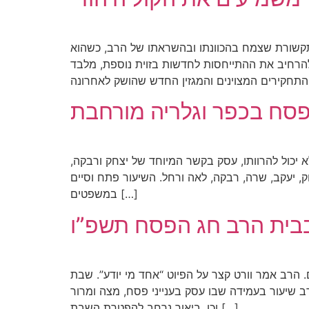
 תקשורת שצמח בהכוונתו ובהשראתו של הרב, כשהוא
להרחיב את ההתייחסות לחדשות בזוית נוספת, מלבד
]
פסח בכפר וגלריה מורחבת
יכול להרוותו, עסק בקשר המיוחד של יצחק ורבקה,
 יעקב, שרה, רבקה, לאה ורחל. השיעור פתח וסיים
במשפטים […]
ית הרב חג הפסח תשפ”ו
טרף לאמירת הפיוטים. הרב אמר וורט קצר על הפיוט “אחד מי יודע”. שבת
 שיעור בעמידה שבו עסק בענייני פסח, מצה ומרור
וכן, ביאור נרחב להפטרת השבת […]