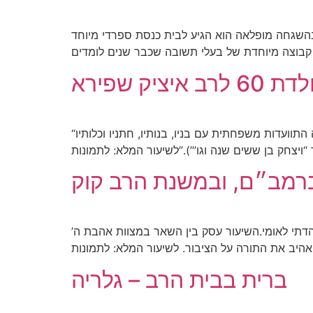
 בהשגחה מופלאה הוא הגיע לבית כנסת ספרדי מיוחד
רב איציק שפירא
“לכבוד יום הולדתו הששים של הרב יצחק שפירא שליט”א – מהוותיקים ומגדולי מפיצי התורה בין תלמידי הרב – התקיימה התוועדות משפחתית עם בניו, בנותיו, חתניו וכלותיו
ברמב״ם, ובמשנת הרב קוק
הדתי לאומי.השיעור עסק בין השאר במצוות אהבת ה’
ברית בבית הרב – גלריה