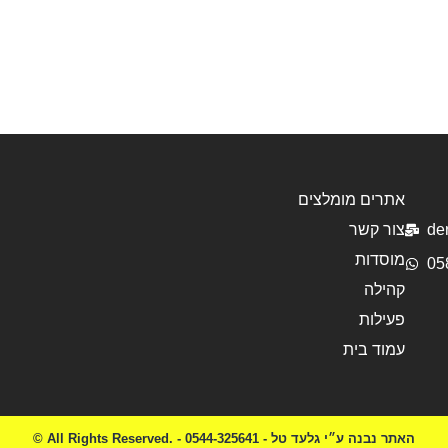
אתרים מומלצים
de
צור קשר
מוסדות
05
קהילה
פעילות
עמוד בית
© All Rights Reserved. - האתר נבנה ע״י גלעד טל - 0544-325641