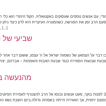
די, עם אנשים נוספים שעסוקים באקטואליה. הקול היהודי הוא כלי
פעם הרב זמן את הפגישה, כשהמטרה העיקרית היא לדון כיצד ניתן 
התחקירים המצוינים והמגזין החדש שהושק לאחרונה, […
שביעי של 
 דבר על הצמאון של נשמות ישראל אל ה’ עצמו, ששום דבר אחר לא 
שבעת שבועות הספירה כנגד שבעת האבות והאמהות – אברהם, יצחק,
מהנעשה בב
ליל הסדר: במהלך ליל הסדר, בסביבות השעה 3:00 לפנות בוקר, מעט אנשים נכנסו אל הרב להצ
מצם יחסית, אך האווירה הייתה בשמחה גדולה.ביום השבת נשא הרב