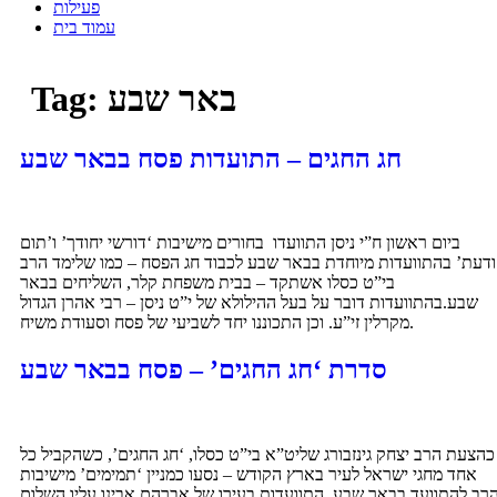
פעילות
עמוד בית
באר שבע
Tag:
חג החגים – התועדות פסח בבאר שבע
ביום ראשון ח”י ניסן התוועדו בחורים מישיבות ‘דורשי יחודך’ ו’תום
ודעת’ בהתוועדות מיוחדת בבאר שבע לכבוד חג הפסח – כמו שלימד הרב
בי”ט כסלו אשתקד – בבית משפחת קלר, השליחים בבאר
שבע.בהתוועדות דובר על בעל ההילולא של י”ט ניסן – רבי אהרן הגדול
מקרלין זי”ע. וכן התכוננו יחד לשביעי של פסח וסעודת משיח.
סדרת ‘חג החגים’ – פסח בבאר שבע
כהצעת הרב יצחק גינזבורג שליט”א בי”ט כסלו, ‘חג החגים’, כשהקביל כל
אחד מחגי ישראל לעיר בארץ הקודש – נסעו כמניין ‘תמימים’ מישיבות
רב להתוועד בבאר שבע. התוועדות בעירו של אברהם אבינו עליו השלום