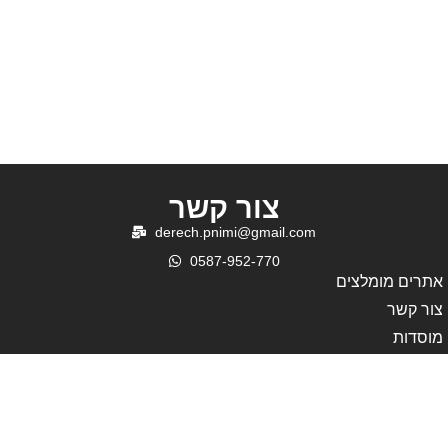
מהנעשה בבית הרב | שבוע
מחנה גיבוש מרומם לילדי
פרשת עקב
“פעמי משיח”
צור קשר
derech.pnimi@gmail.com
0587-952-770
אתרים מומלצים
צור קשר
מוסדות
קהילה
פעילות
עמוד בית