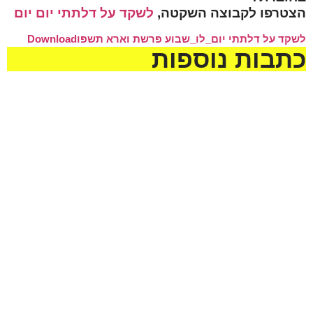
הצטרפו לקבוצה השקטה,
לשקד על דלתתי יום יום
לשקד על דלתתי יום_לו_שבוע פרשת וארא תשפו
Download
כתבות נוספות
מזל טוב לעמית סמסונוב
ולבתיה בן-שוחט לרגל
בואם בקשרי השידוכין.
שיזכו להקים בית נאמן
בישראל על אדני התורה
והחסידות !
לקראת שבת ראה
מזל טוב לדוד הלל להולדת
הנכד, בן לאליה ושני הלל
נא להתפלל לרפואה שלמה
מעמיחי. שיגדל להיות
ומהירה עבור החייל חיים
חסיד, ירא-שמים ולמדן!
ישראל בן יונית יעל קדם